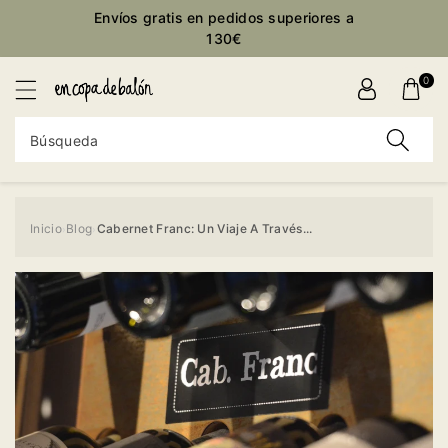
ctamente
Envíos gratis en pedidos superiores a
ontenido
130€
0
Búsqueda
Inicio
Blog
Cabernet Franc: Un Viaje A Través...
›
›