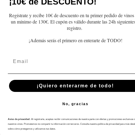
¡10€ de DESCUENTO!
Productos
FAQs
Regístrate y recibe 10€ de descuento en tu primer pedido de vinos
Lo más vendido
Cambios y Devolu
un mínimo de 130€. El cupón es válido durante las 24h siguientes
Regalo
Pedidos y Envío
registro.
Recogida
¡Además serás el primero en enterarte de TODO!
Términos y Condic
Email
Política de privac
Aviso Legal
Blog
¡Quiero enterarme de todo!
No, gracias
Aviso de privacidad:
Al registrarte, aceptas recibir comunicaciones de nuestra parte con ofertas y promociones exclusivas 
Español
nuestros vinos. Prometemos no compartir tu información con terceros. Consulta nuestra política de privacidad para más detal
sobre cómo protegemos y utilizamos tus datos.