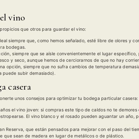
el vino
propicios que otros para guardar el vino:
eal siempre que, como hemos señalado, esté libre de olores y cor
ara bodegas.
ión, siempre que se aísle convenientemente el lugar específico, pa
resco y seco, aunque hemos de cerciorarnos de que no hay corrien
uena opción, siempre que no sufra cambios de temperatura demasia
ra puede subir demasiado).
a casera
nerte unos consejos para optimizar tu bodega particular casera:
ños el vino joven: si compras este tipo de caldos no te demore
tropearse. El vino blanco y el rosado
pueden aguantar un año, pe
an Reserva, que están pensados para mejorar con el paso del tie
ible que sean de madera en lugar de metálicos o de plástico.