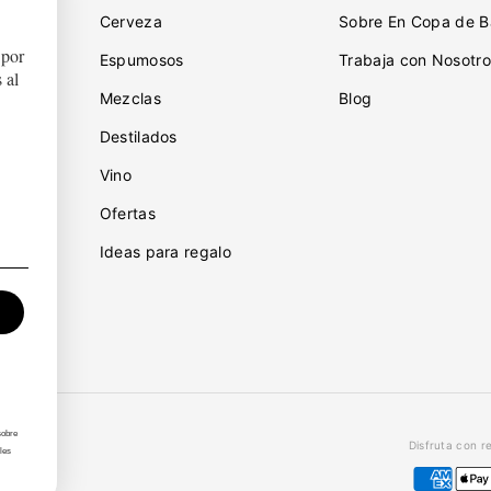
Cerveza
Sobre En Copa de B
 por
ciones
Espumosos
Trabaja con Nosotro
 al
Mezclas
Blog
Destilados
iones
Vino
idad
Ofertas
Ideas para regalo
sobre
Disfruta con r
les