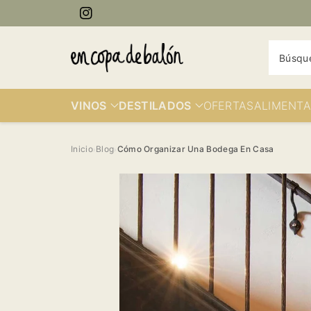
ectamente
Instagram
contenido
Búsqu
VINOS
DESTILADOS
OFERTAS
ALIMENTA
Inicio
Blog
Cómo Organizar Una Bodega En Casa
›
›