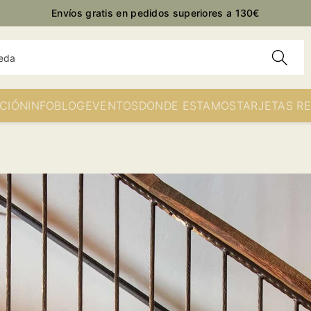
Envíos gratis en pedidos superiores a 130€
eda
CIÓN
INFO
BLOG
EVENTOS
DONDE ESTAMOS
TARJETAS R