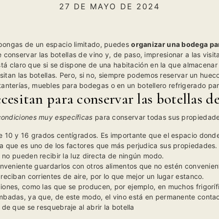
27 DE MAYO DE 2024
spongas de un espacio limitado, puedes
organizar una bodega par
 conservar las botellas de vino y, de paso, impresionar a las visit
tá claro que si se dispone de una habitación en la que almacenar
itan las botellas. Pero, si no, siempre podemos reservar un hueco
tanterías, muebles para bodegas o en un botellero refrigerado para
cesitan para conservar las botellas d
condiciones muy específicas
para conservar todas sus propiedade
 10 y 16 grados centígrados. Es importante que el espacio donde
 que es uno de los factores que más perjudica sus propiedades.
, no pueden recibir la luz directa de ningún modo.
onveniente guardarlos con otros alimentos que no estén conveni
eciban corrientes de aire, por lo que mejor un lugar estanco.
ones, como las que se producen, por ejemplo, en muchos frigoríf
badas, ya que, de este modo, el vino está en permanente contact
de que se resquebraje al abrir la botella