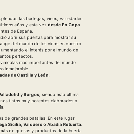
splendor, las bodegas, vinos, variedades
últimos años y esta vez
desde
En Copa
tantes de España.
ió abrir sus puertas para mostrar su
 auge del mundo de los vinos en nuestro
aumentando el interés por el mundo del
entos perfectos.
 vinícolas más importantes del mundo
o inmejorable.
das de Castilla y León.
Valladolid y Burgos,
siendo esta última
inos tintos muy potentes elaborados a
ís
.
as de grandes batallas. En este lugar
ega Sicilia, Valduero o Abadía Retuerta
.
emás de quesos y productos de la huerta