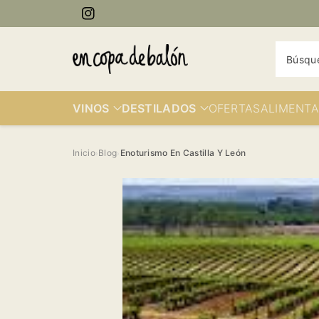
ectamente
Instagram
contenido
Búsqu
VINOS
DESTILADOS
OFERTAS
ALIMENTA
Inicio
Blog
Enoturismo En Castilla Y León
›
›