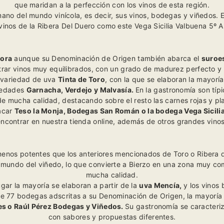
que maridan a la perfección con los vinos de esta región.
mano del mundo vinícola, es decir, sus vinos, bodegas y viñedos. E
vinos de la Ribera Del Duero como este
Vega Sicilia Valbuena 5º 
mora
aunque su Denominación de Origen también abarca el
suroes
ar vinos muy equilibrados, con un grado de madurez perfecto y 
 variedad de uva
Tinta de Toro
, con la que se elaboran la mayor
iedades
Garnacha, Verdejo y Malvasía.
En la gastronomía son típ
de mucha calidad, destacando sobre el resto las carnes rojas y pla
acar
Teso la Monja, Bodegas San Román o la bodega Vega Sicilia
ncontrar en nuestra tienda online, además de otros grandes vinos
nos potentes que los anteriores mencionados de Toro o Ribera d
l mundo del viñedo, lo que convierte a Bierzo en una zona muy co
mucha calidad.
ugar la mayoría se elaboran a partir de la
uva Mencía,
y los vinos 
e 77 bodegas adscritas a su Denominación de Origen, la mayoría b
es o Raúl Pérez Bodegas y Viñedos.
Su gastronomía se caracteri
con sabores y propuestas diferentes.