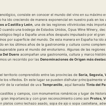
enológico, consiste en conocer el mundo del vino en su máximo e
 ha ido creciendo de manera exponencial en nuestro país en los 
os a Castilla y León
, una de las regiones vitivinícolas más impor
0 cuando una bodega de Estados Unidos, Opus Wine Winery, decid
ológico llegó a España unos años después impulsado por el gran
vinos por superficie del mundo. De esta manera en España ha ido 
o en los últimos años de la gastronomía y cultura como complem
superable para el mundo del enoturismo. Algunas de las regiones
ra Del Duero
acompañan una gastronomía, cultura y marco históric
mos un recorrido por las
Denominaciones de Origen más destaca
el territorio comprendido entre las provincias de
Soria, Segovia, 
e los viñedos. En este lugar se pueden disfrutar principalmente v
rtir de la variedad de uva
Tempranillo
, aquí llamada
Tinta del Pa
 castillos y campos, con monumentos románicos y lugar de histori
gran importancia y con gran reconocimiento como son
Protos, V
n platos como l
echazo asado, sopa de ajo o sopa castellana, ad