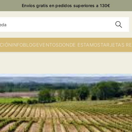
Envíos gratis en pedidos superiores a 130€
eda
CIÓN
INFO
BLOG
EVENTOS
DONDE ESTAMOS
TARJETAS R