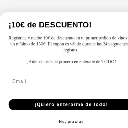
Tienda
Atención al cliente
¡10€ de DESCUENTO!
Productos
FAQs
Regístrate y recibe 10€ de descuento en tu primer pedido de vinos
Lo más vendido
Cambios y Devolu
un mínimo de 130€. El cupón es válido durante las 24h siguientes
Regalo
Pedidos y Envío
registro.
Recogida
¡Además serás el primero en enterarte de TODO!
Términos y Condic
Email
Política de privac
Aviso Legal
Blog
¡Quiero enterarme de todo!
No, gracias