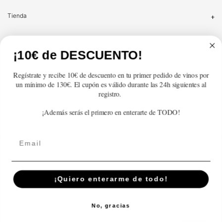
Tienda
Atención al cliente
¡10€ de DESCUENTO!
Categorías
Regístrate y recibe 10€ de descuento en tu primer pedido de vinos por
un mínimo de 130€. El cupón es válido durante las 24h siguientes al
Información
registro.
¡Además serás el primero en enterarte de TODO!
Contacto
Email
English
© 2026,
En Copa de Balón
Powered by Shopify
¡Quiero enterarme de todo!
Disfruta con responsabilidad · No se vende alcohol a menores de 18 años ·
febe.es
No, gracias
Payment
methods