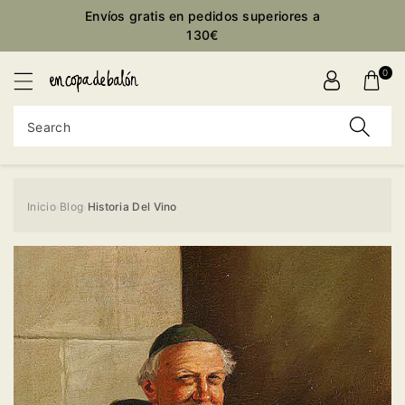
Envíos gratis en pedidos superiores a
ontent
130€
0
Search
Inicio
Blog
Historia Del Vino
›
›