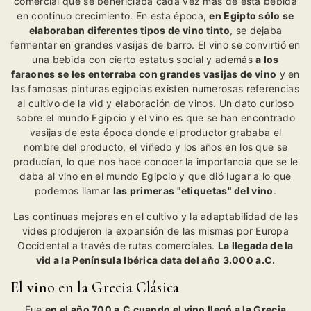
comercial que se beneficiaba cada vez más de esta bebida
en continuo crecimiento. En esta época,
en Egipto sólo se
elaboraban diferentes
tipos de vino tinto
, se dejaba
fermentar en grandes vasijas de barro. El vino se convirtió en
una bebida con cierto estatus social y además
a los
faraones se les enterraba con grandes vasijas de vino
y en
las famosas pinturas egipcias existen numerosas referencias
al cultivo de la vid y elaboración de vinos. Un dato curioso
sobre el mundo Egipcio y el vino es que se han encontrado
vasijas de esta época donde el productor grababa el
nombre del producto, el viñedo y los años en los que se
producían, lo que nos hace conocer la importancia que se le
daba al vino en el mundo Egipcio y que dió lugar a lo que
podemos llamar
las primeras "etiquetas" del vino
.
Las continuas mejoras en el cultivo y la adaptabilidad de las
vides produjeron la expansión de las mismas por Europa
Occidental a través de rutas comerciales.
La llegada de la
vid a la Península Ibérica data del año 3.000 a.C.
El vino en la Grecia Clásica
Fue
en el año 700 a.C cuando el vino llegó a la Grecia