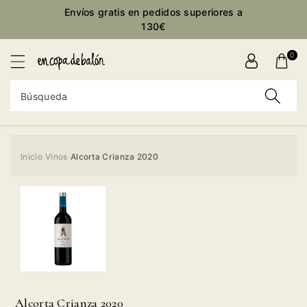
ctamente
Envíos gratis en pedidos superiores a
ontenido
130€
0
Búsqueda
Inicio
Vinos
Alcorta Crianza 2020
›
›
Ir
directamente
a la
información
del producto
Alcorta Crianza 2020