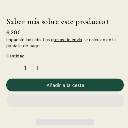
Saber más sobre este producto
Precio
6,20€
habitual
Impuesto incluido. Los
gastos de envío
se calculan en la
pantalla de pago.
Cantidad
Reducir
Aumentar
cantidad
cantidad
Añadir a la cesta
para
para
Alcorta
Alcorta
Crianza
Crianza