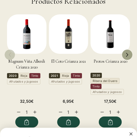
Productos Relacionados
Magnum Viña Alberdi
El Coto Crianza 2021
Protos Crianza 2020
El
Crianza 2020
2020
2020
Rioja
Tinto
2021
Rioja
Tinto
2
Ribera del Duero
T
Afrutados y jugosos
Afrutados y jugosos
Tinto
A
Afrutados y jugosos
Precio
Precio
Precio
32,50€
6,95€
17,50€
habitual
habitual
habitual
Reducir
Aumentar
Reducir
Aumentar
Reducir
Aumentar
cantidad
cantidad
cantidad
cantidad
cantidad
cantidad
para
para
para
para
para
para
Alcorta
Alcorta
Alcorta
Alcorta
Alcorta
Alcorta
Crianza
Crianza
Crianza
Crianza
Crianza
Crianza