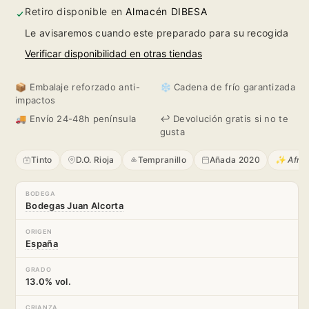
2020
2020
Retiro disponible en
Almacén DIBESA
Le avisaremos cuando este preparado para su recogida
Verificar disponibilidad en otras tiendas
📦 Embalaje reforzado anti-
❄️ Cadena de frío garantizada
impactos
🚚 Envío 24-48h península
↩️ Devolución gratis si no te
gusta
Tinto
D.O. Rioja
Tempranillo
Añada 2020
✨ Afrut
BODEGA
Bodegas Juan Alcorta
ORIGEN
España
GRADO
13.0% vol.
CRIANZA