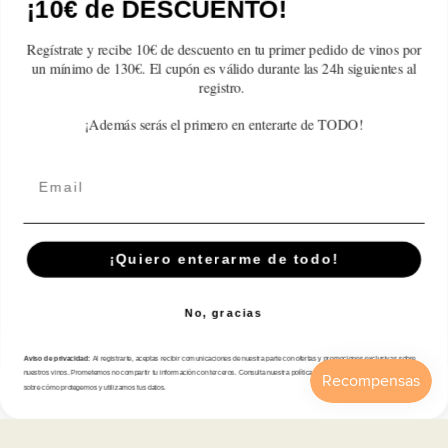
¡10€ de DESCUENTO!
Reseñas de Clientes
2020
2020
2020
2020
2020
2020
Regístrate y recibe 10€ de descuento en tu primer pedido de vinos por
Sé el primero en escribir una reseña
un mínimo de 130€. El cupón es válido durante las 24h siguientes al
registro.
Write a review
¡Además serás el primero en enterarte de TODO!
Email
Suscríbete A Nuestra Newsletter
¡Quiero enterarme de todo!
Correo electrónico
No, gracias
Aviso de privacidad:
Al registrarte, aceptas recibir comunicaciones de nuestra parte con ofertas y promociones exclusivas sobre
Tienda
nuestros vinos. Prometemos no compartir tu información con terceros. Consulta nuestra política de privacidad para más detalles
sobre cómo protegemos y utilizamos tus datos.
Inicio
Catálogo
Buscar
Cuenta
Carrito
Atención al cliente