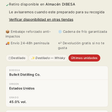
Rye
Rye
Retiro disponible en
Almacén DIBESA
Le avisaremos cuando este preparado para su recogida
Verificar disponibilidad en otras tiendas
📦 Embalaje reforzado anti-
❄️ Cadena de frío garantizada
impactos
🚚 Envío 24-48h península
↩️ Devolución gratis si no te
gusta
Destilado
✨ Destilado — Whisky
Últimas unidades
BODEGA
Bulleit Distilling Co.
ORIGEN
Estados Unidos
GRADO
45.0% vol.