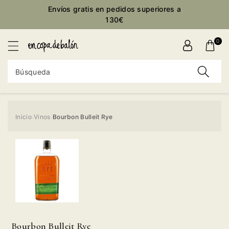
ctamente
Envíos gratis en pedidos superiores a
ontenido
130€
0
Búsqueda
Inicio
Vinos
Bourbon Bulleit Rye
›
›
Ir
directamente
a la
información
del producto
Bourbon Bulleit Rye