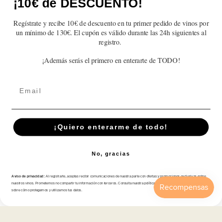
¡10€ de DESCUENTO!
Sé el primero en escribir una reseña
Regístrate y recibe 10€ de descuento en tu primer pedido de vinos por
un mínimo de 130€. El cupón es válido durante las 24h siguientes al
Write a review
registro.
¡Además serás el primero en enterarte de TODO!
Email
Suscríbete A Nuestra Newsletter
Correo electrónico
¡Quiero enterarme de todo!
No, gracias
Tienda
Aviso de privacidad:
Al registrarte, aceptas recibir comunicaciones de nuestra parte con ofertas y promociones exclusivas sobre
nuestros vinos. Prometemos no compartir tu información con terceros. Consulta nuestra política de privacidad para más detalles
Atención al cliente
sobre cómo protegemos y utilizamos tus datos.
Inicio
Catálogo
Buscar
Cuenta
Carrito
Categorías