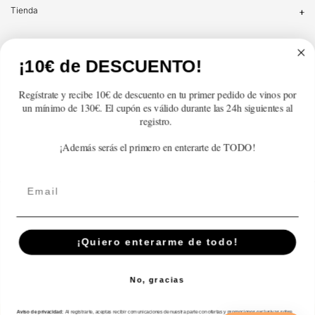
Tienda
Atención al cliente
¡10€ de DESCUENTO!
Categorías
Regístrate y recibe 10€ de descuento en tu primer pedido de vinos por
un mínimo de 130€. El cupón es válido durante las 24h siguientes al
Información
registro.
¡Además serás el primero en enterarte de TODO!
Contacto
Email
Español
© 2026,
En Copa de Balón
-
¡Quiero enterarme de todo!
Disfruta con responsabilidad · No se vende alcohol a menores de 18 años ·
febe.es
No, gracias
Formas
de
Aviso de privacidad:
Al registrarte, aceptas recibir comunicaciones de nuestra parte con ofertas y promociones exclusivas sobre