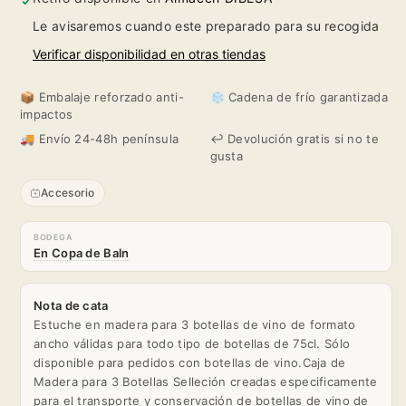
3
3
Le avisaremos cuando este preparado para su recogida
Botellas
Botellas
Verificar disponibilidad en otras tiendas
Selección
Selección
📦 Embalaje reforzado anti-
❄️ Cadena de frío garantizada
impactos
🚚 Envío 24-48h península
↩️ Devolución gratis si no te
gusta
Accesorio
BODEGA
En Copa de Baln
Nota de cata
Estuche en madera para 3 botellas de vino de formato
ancho válidas para todo tipo de botellas de 75cl. Sólo
disponible para pedidos con botellas de vino.Caja de
Madera para 3 Botellas Selleción creadas especificamente
para el transporte y conservación de botellas de vino de