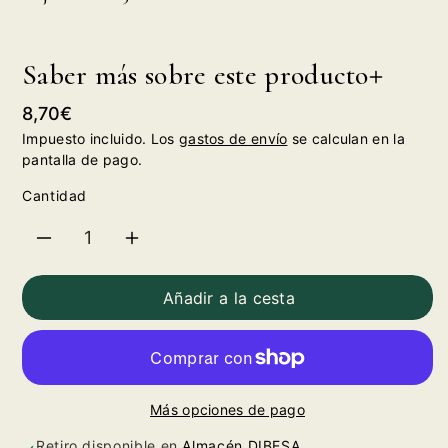
Saber más sobre este producto
Precio
8,70€
habitual
Impuesto incluido. Los
gastos de envío
se calculan en la
pantalla de pago.
Cantidad
Reducir
Aumentar
cantidad
cantidad
Añadir a la cesta
para
para
Caja
Caja
Más opciones de pago
Madera
Madera
Retiro disponible en
Almacén DIBESA