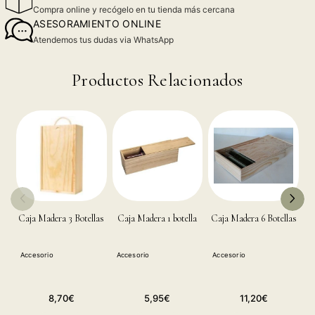
Compra online y recógelo en tu tienda más cercana
ASESORAMIENTO ONLINE
Atendemos tus dudas via WhatsApp
Productos Relacionados
Caja Madera 3 Botellas
Caja Madera 1 botella
Caja Madera 6 Botellas
C
Accesorio
Accesorio
Accesorio
A
Precio
Precio
Precio
8,70€
5,95€
11,20€
habitual
habitual
habitual