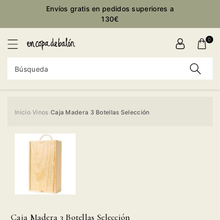
ctamente
Envíos gratis en pedidos superiores a
ontenido
130€
0
Búsqueda
Inicio
Vinos
Caja Madera 3 Botellas Selección
›
›
Ir
directamente
a la
información
del producto
Caja Madera 3 Botellas Selección