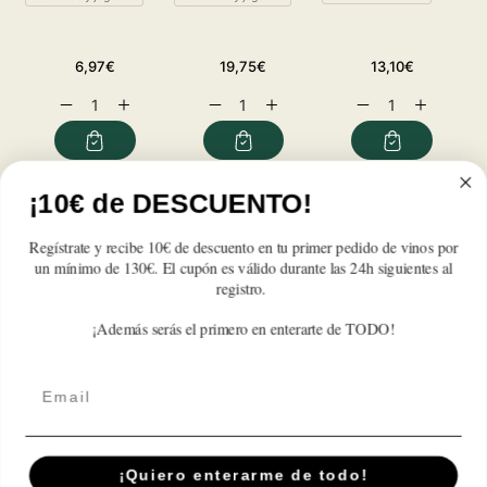
T
A
Precio
Precio
Precio
6,97€
19,75€
13,10€
habitual
habitual
habitual
Reducir
Aumentar
Reducir
Aumentar
Reducir
Aumentar
cantidad
cantidad
cantidad
cantidad
cantidad
cantidad
para
para
para
para
para
para
Cermeño
Cermeño
Cermeño
Cermeño
Cermeño
Cermeño
2024
2024
2024
2024
2024
2024
¡10€ de DESCUENTO!
Reseñas de Clientes
Regístrate y recibe 10€ de descuento en tu primer pedido de vinos por
Sé el primero en escribir una reseña
un mínimo de 130€. El cupón es válido durante las 24h siguientes al
registro.
Write a review
¡Además serás el primero en enterarte de TODO!
Email
Suscríbete A Nuestra Newsletter
¡Quiero enterarme de todo!