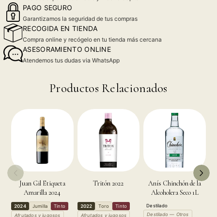
PAGO SEGURO
Garantizamos la seguridad de tus compras
RECOGIDA EN TIENDA
Compra online y recógelo en tu tienda más cercana
ASESORAMIENTO ONLINE
Atendemos tus dudas via WhatsApp
Productos Relacionados
Juan Gil Etiqueta
Tritón 2022
Anís Chinchón de la
Amarilla 2024
Alcoholera Seco 1L
Destilado
2
2024
Jumilla
Tinto
2022
Toro
Tinto
Destilado — Otros
R
Afrutados y jugosos
Afrutados y jugosos