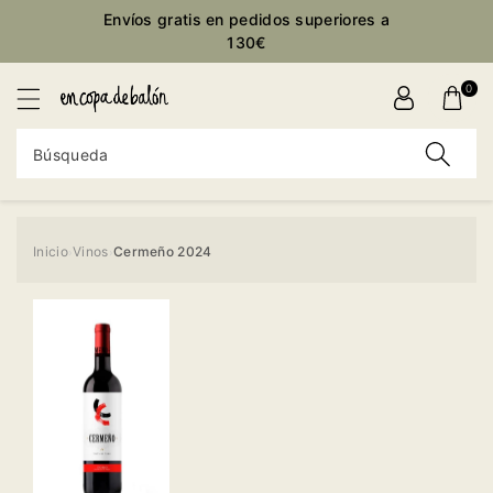
ctamente
Envíos gratis en pedidos superiores a
ontenido
130€
0
Búsqueda
Inicio
Vinos
Cermeño 2024
›
›
Ir
directamente
a la
información
del producto