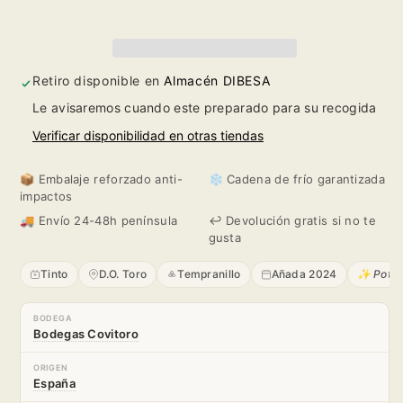
Cermeño
Cermeño
2024
2024
Retiro disponible en
Almacén DIBESA
Le avisaremos cuando este preparado para su recogida
Verificar disponibilidad en otras tiendas
📦 Embalaje reforzado anti-
❄️ Cadena de frío garantizada
impactos
🚚 Envío 24-48h península
↩️ Devolución gratis si no te
gusta
Tinto
D.O. Toro
Tempranillo
Añada 2024
✨ Poten
BODEGA
Bodegas Covitoro
ORIGEN
España