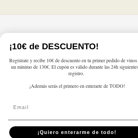
Tienda
Atención al cliente
¡10€ de DESCUENTO!
Productos
FAQs
Regístrate y recibe 10€ de descuento en tu primer pedido de vinos
Lo más vendido
Cambios y Devolu
un mínimo de 130€. El cupón es válido durante las 24h siguientes
Regalo
Pedidos y Envío
registro.
Recogida
¡Además serás el primero en enterarte de TODO!
Términos y Condic
Email
Política de privac
Aviso Legal
Blog
¡Quiero enterarme de todo!