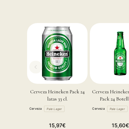
Cerveza Heineken Pack 24
Cerveza Heineken
latas 33 cl.
Pack 24 Botell
Cerveza
Cerveza
Pale Lager
Pale Lager
Precio
Precio
15,97€
15,60€