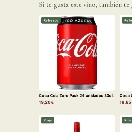
Si te gusta este vino, también te 
Refresco
Refr
Coca Cola Zero Pack 24 unidades 33cl.
Coca C
19,20€
18,85
Rioja
Ribe