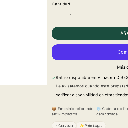
Cantidad
Reducir
Aumentar
cantidad
cantidad
Aña
para
para
Cerveza
Cerveza
Más 
Heineken
Heineken
Retiro disponible en
Almacén DIBE
Pack
Pack
Le avisaremos cuando este preparad
24
24
Verificar disponibilidad en otras tienda
botella
botella
📦 Embalaje reforzado
❄️ Cadena de frí
anti-impactos
garantizada
33cl.
33cl.
Cerveza
✨ Pale Lager