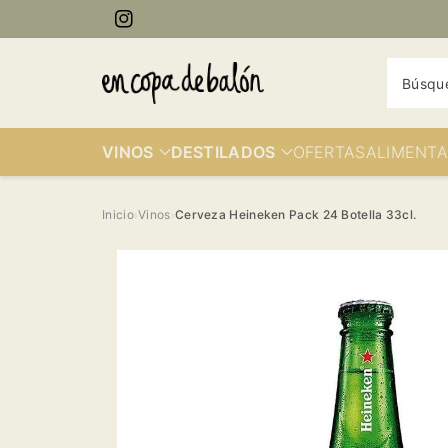
ectamente
Instagram
contenido
Búsqu
VINOS
DESTILADOS
OFERTAS
ALIMENTA
Inicio
Vinos
Cerveza Heineken Pack 24 Botella 33cl.
›
›
Ir
directamente
a la
información
del producto