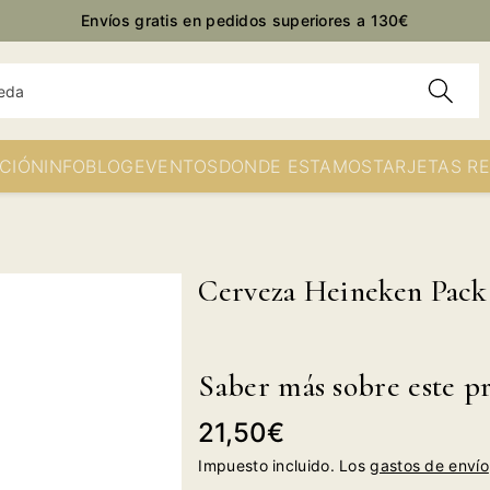
Envíos gratis en pedidos superiores a 130€
eda
CIÓN
INFO
BLOG
EVENTOS
DONDE ESTAMOS
TARJETAS R
Cerveza Heineken Pack 2
Saber más sobre este p
Precio
21,50€
habitual
Impuesto incluido. Los
gastos de envío