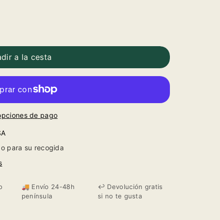
dir a la cesta
opciones de pago
SA
o para su recogida
s
o
🚚 Envío 24-48h
↩️ Devolución gratis
península
si no te gusta