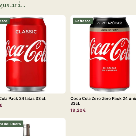
gustará...
esco
Refresco
ola Pack 24 latas 33 cl.
Coca Cola Zero Zero Pack 24 un
33cl.
€
19,20€
ra del Duero