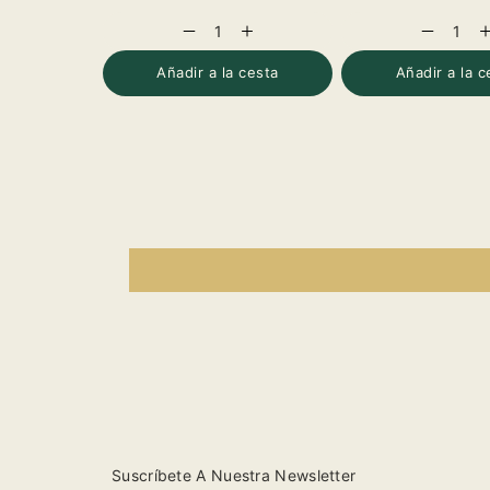
habitual
habitual
Reducir
Aumentar
Reducir
A
cantidad
cantidad
cantidad
c
para
para
para
p
Añadir a la cesta
Añadir a la c
Cerveza
Cerveza
Cerveza
C
Heineken
Heineken
Heineken
H
Pack
Pack
Pack
P
24
24
24
2
botella
botella
botella
b
33cl.
33cl.
33cl.
3
Suscríbete A Nuestra Newsletter