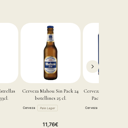
trellas
Cerveza Mahou Sin Pack 24
Cerveza Mahou Sin 
33cl.
botellines 25 cl.
Pack de 24 Latas 3
Cerveza
Cerveza
Pale Lager
Pale Lager
Precio
Precio
11,76€
14,00€