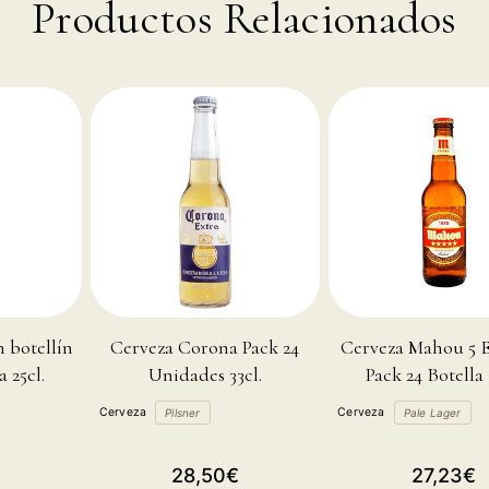
Productos Relacionados
 botellín
Cerveza Corona Pack 24
Cerveza Mahou 5 Es
a 25cl.
Unidades 33cl.
Pack 24 Botella 
Cerveza
Cerveza
Pilsner
Pale Lager
Precio
Precio
28,50€
27,23€