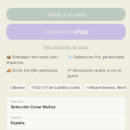
Reducir
Aumentar
cantidad
cantidad
Añadir a la cesta
para
para
Cienfuegos
Cienfuegos
Más opciones de pago
2022
2022
📦 Embalaje reforzado anti-
❄️ Cadena de frío garantizada
impactos
🚚 Envío 24-48h península
↩️ Devolución gratis si no te
gusta
Blanco
D.O. V.T de Castilla y León
Albarín blanco, Verdejo
BODEGA
Selección Cesar Muñoz
ORIGEN
España