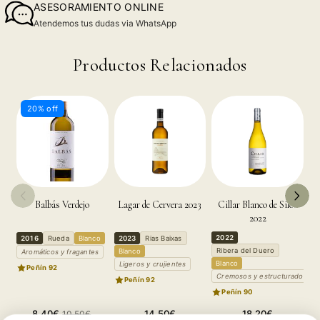
ASESORAMIENTO ONLINE
Atendemos tus dudas via WhatsApp
Productos Relacionados
20% off
Balbás Verdejo
Lagar de Cervera 2023
Cillar Blanco de Silos
M
2022
2022
2
2016
Rueda
Blanco
2023
Rias Baixas
Ribera del Duero
R
Blanco
Aromáticos y fragantes
Blanco
T
Ligeros y crujientes
Peñín 92
Cremosos y estructurados
P
Peñín 92
Peñín 90
Precio
Precio
Precio
Precio
8,40€
14,50€
18,20€
10,50€