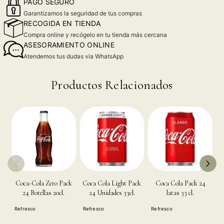
PAGO SEGURO
Garantizamos la seguridad de tus compras
RECOGIDA EN TIENDA
Compra online y recógelo en tu tienda más cercana
ASESORAMIENTO ONLINE
Atendemos tus dudas via WhatsApp
Productos Relacionados
Coca-Cola Zero Pack
Coca Cola Light Pack
Coca Cola Pack 24
Co
24 Botellas 20cl.
24 Unidades 33cl.
latas 33 cl.
Refresco
Refresco
Refresco
R