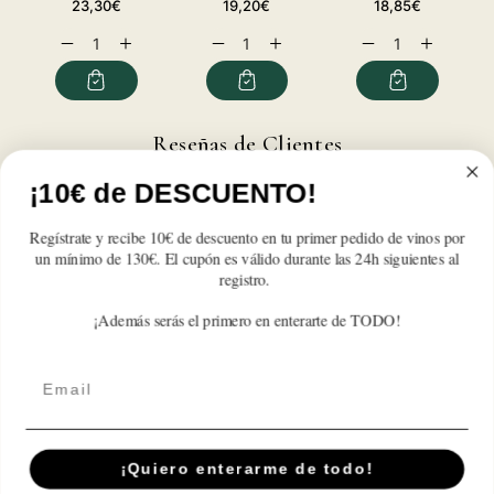
Precio
Precio
Precio
23,30€
19,20€
18,85€
habitual
habitual
habitual
Reducir
Aumentar
Reducir
Aumentar
Reducir
Aumentar
cantidad
cantidad
cantidad
cantidad
cantidad
cantidad
para
para
para
para
para
para
Coca
Coca
Coca
Coca
Coca
Coca
Cola
Cola
Cola
Cola
Cola
Cola
Reseñas de Clientes
Pack
Pack
Pack
Pack
Pack
Pack
24
24
24
24
24
24
¡10€ de DESCUENTO!
Botellas
Botellas
Botellas
Botellas
Botellas
Botellas
Sé el primero en escribir una reseña
20cl.
20cl.
20cl.
20cl.
20cl.
20cl.
Regístrate y recibe 10€ de descuento en tu primer pedido de vinos por
un mínimo de 130€. El cupón es válido durante las 24h siguientes al
Write a review
registro.
¡Además serás el primero en enterarte de TODO!
Email
Suscríbete A Nuestra Newsletter
Correo electrónico
¡Quiero enterarme de todo!