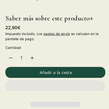
Saber más sobre este producto
Precio
22,90€
habitual
Impuesto incluido. Los
gastos de envío
se calculan en la
pantalla de pago.
Cantidad
Reducir
Aumentar
cantidad
cantidad
Añadir a la cesta
para
para
Coca
Coca
Cola
Cola