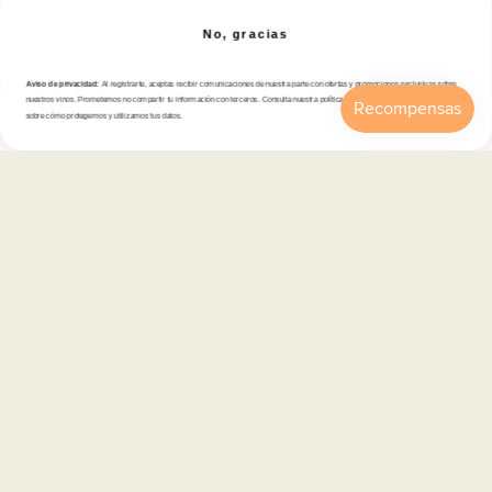
No, gracias
Tienda
Aviso de privacidad:
Al registrarte, aceptas recibir comunicaciones de nuestra parte con ofertas y promociones exclusivas sobre
Atención al cliente
nuestros vinos. Prometemos no compartir tu información con terceros. Consulta nuestra política de privacidad para más detalles
sobre cómo protegemos y utilizamos tus datos.
Inicio
Catálogo
Buscar
Cuenta
Carrito
Categorías
Información
Contacto
Español
© 2026,
En Copa de Balón
-
Disfruta con responsabilidad · No se vende alcohol a menores de 18 años ·
febe.es
Formas