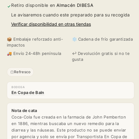
Pack
Pack
Retiro disponible en
Almacén DIBESA
Le avisaremos cuando este preparado para su recogida
24
24
Verificar disponibilidad en otras tiendas
Botellas
Botellas
📦 Embalaje reforzado anti-
❄️ Cadena de frío garantizada
20cl.
20cl.
impactos
🚚 Envío 24-48h península
↩️ Devolución gratis si no te
gusta
Refresco
BODEGA
En Copa de Baln
Nota de cata
Coca-Cola fue creada en la farmacia de John Pemberton
en 1886, mientras buscaba un nuevo remedio para la
diarrea y las náuseas. Este producto no se puede enviar
por agencia y solo se envía por Transportista En Copa de