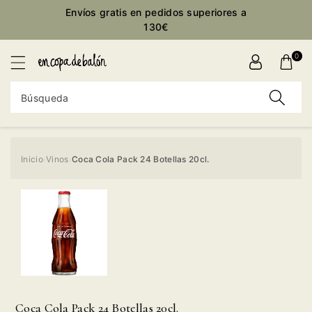
ctamente
Envíos gratis en pedidos superiores a
ontenido
130€
0
Búsqueda
Inicio
Vinos
Coca Cola Pack 24 Botellas 20cl.
›
›
Ir
directamente
a la
información
del producto
Coca Cola Pack 24 Botellas 20cl.