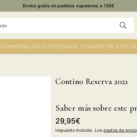
Envíos gratis en pedidos superiores a 130€
eda
CIÓN
INFO
BLOG
EVENTOS
DONDE ESTAMOS
TARJETAS R
Contino Reserva 2021
Saber más sobre este p
Precio
29,95€
habitual
Impuesto incluido. Los
gastos de envío