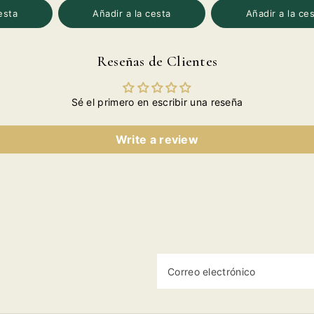
ara
para
para
para
par
esta
Añadir a la cesta
Añadir a la ce
ontino
Contino
Contino
Contino
Con
eserva
Reserva
Reserva
Reserva
Res
021
2021
2021
2021
20
Reseñas de Clientes
Sé el primero en escribir una reseña
Write a review
Correo electrónico