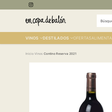
ectamente
Instagram
contenido
Búsqu
VINOS
DESTILADOS
OFERTAS
ALIMENTA
Inicio
Vinos
Contino Reserva 2021
›
›
Ir
directamente
a la
información
del producto