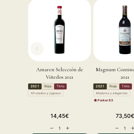
Amaren Selección de
Magnum Contino
Viñedos 2021
2021
2021
Rioja
Tinto
2021
Rioja
Tinto
Afrutados y jugosos
Maduros y elegantes
Parker 93
Precio
Precio
14,45€
73,50
habitual
habitual
Reducir
Aumentar
Reducir
A
cantidad
cantidad
cantidad
c