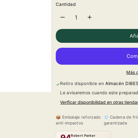
Cantidad
Reducir
Aumentar
cantidad
cantidad
Aña
para
para
Contino
Contino
Más 
Reserva
Reserva
Retiro disponible en
Almacén DIBE
2021
2021
Le avisaremos cuando este preparad
Verificar disponibilidad en otras tienda
📦 Embalaje reforzado
❄️ Cadena de frí
anti-impactos
garantizada
94
Robert Parker