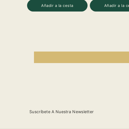
para
para
para
p
Añadir a la cesta
Añadir a la c
Contino
Contino
Contino
C
Reserva
Reserva
Reserva
R
2021
2021
2021
2
Suscríbete A Nuestra Newsletter