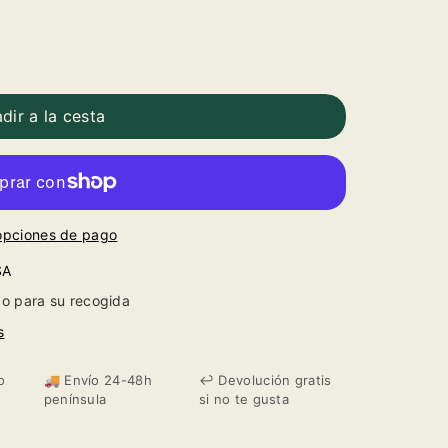
dir a la cesta
opciones de pago
SA
o para su recogida
s
o
🚚 Envío 24-48h
↩️ Devolución gratis
península
si no te gusta