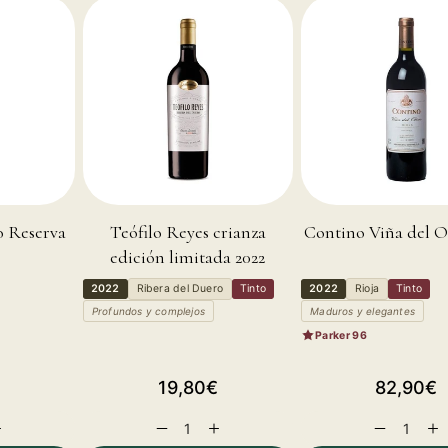
 Reserva
Teófilo Reyes crianza
Contino Viña del O
edición limitada 2022
2022
Ribera del Duero
Tinto
2022
Rioja
Tinto
Profundos y complejos
Maduros y elegantes
Parker 96
Precio
Precio
€
19,80€
82,90€
habitual
habitual
umentar
Reducir
Aumentar
Reducir
Au
antidad
cantidad
cantidad
cantidad
can