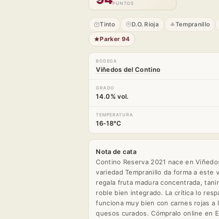
PUNTOS
Tinto
D.O. Rioja
Tempranillo
Parker 94
BODEGA
Viñedos del Contino
GRADO
14.0% vol.
TEMPERATURA
16-18°C
Nota de cata
Contino Reserva 2021 nace en Viñedos 
variedad Tempranillo da forma a este 
regala fruta madura concentrada, tani
roble bien integrado. La crítica lo re
funciona muy bien con carnes rojas a 
quesos curados. Cómpralo online en En