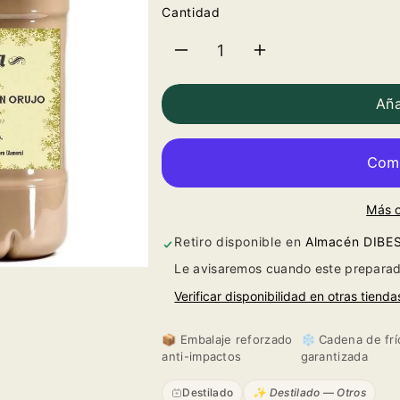
Cantidad
Reducir
Aumentar
cantidad
cantidad
Aña
para
para
Crema
Crema
Más 
de
de
Retiro disponible en
Almacén DIBE
Orujo
Orujo
Le avisaremos cuando este preparad
La
La
Verificar disponibilidad en otras tienda
Cepa
Cepa
📦 Embalaje reforzado
❄️ Cadena de frí
anti-impactos
garantizada
de
de
Destilado
✨ Destilado — Otros