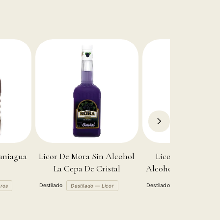
aniagua
Licor De Mora Sin Alcohol
Licor de Manzana
La Cepa De Cristal
Alcohol La Cepa de 
Destilado
Destilado
tros
Destilado — Licor
Destilado — Lico