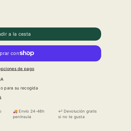
dir a la cesta
opciones de pago
SA
o para su recogida
s
o
🚚 Envío 24-48h
↩️ Devolución gratis
península
si no te gusta