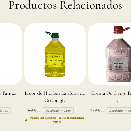
Productos Relacionados
 Panizo
Licor de Hierbas La Cepa de
Crema De Orujo P
Cristal 3L.
3L
Destilado
Destilado
 Otros
Destilado — Licor
Destilado — O
Peñín 90 puntos - Guía Destilados
2013