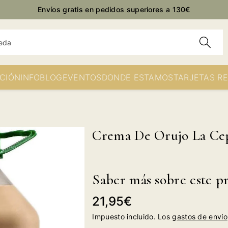
Envíos gratis en pedidos superiores a 130€
eda
CIÓN
INFO
BLOG
EVENTOS
DONDE ESTAMOS
TARJETAS R
Crema De Orujo La Cep
Saber más sobre este p
Precio
21,95€
habitual
Impuesto incluido. Los
gastos de envío