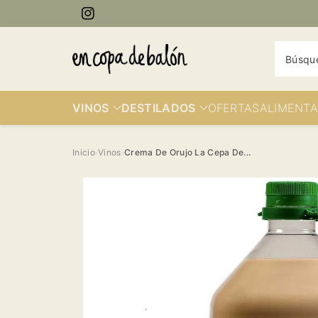
ectamente
Instagram
contenido
Búsqu
VINOS
DESTILADOS
OFERTAS
ALIMENTA
Inicio
Vinos
Crema De Orujo La Cepa De...
›
›
Ir
directamente
a la
información
del producto