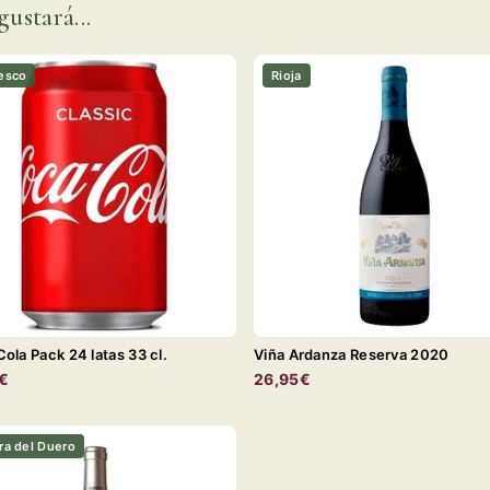
gustará...
esco
Rioja
ola Pack 24 latas 33 cl.
Viña Ardanza Reserva 2020
€
26,95€
ra del Duero