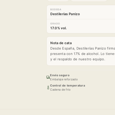
Cristal
Cristal
BODEGA
3L
3L
Destilerías Panizo
GRADO
17.0% vol.
Nota de cata
Desde España, Destilerías Panizo firm
presenta con 17% de alcohol. Lo tiene
y el respaldo de nuestro equipo.
Envio seguro
Embalaje reforzado
Control de temperatura
Cadena de frio