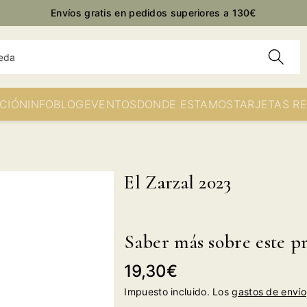
Envíos gratis en pedidos superiores a 130€
eda
CIÓN
INFO
BLOG
EVENTOS
DONDE ESTAMOS
TARJETAS R
El Zarzal 2023
Saber más sobre este p
Precio
19,30€
habitual
Impuesto incluido. Los
gastos de envío