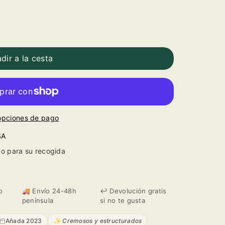
dir a la cesta
opciones de pago
SA
o para su recogida
o
🚚 Envío 24-48h
↩️ Devolución gratis
península
si no te gusta
Añada 2023
✨ Cremosos y estructurados