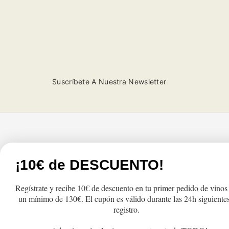
Suscríbete A Nuestra Newsletter
Tienda
Atención al cliente
¡10€ de DESCUENTO!
Productos
FAQs
Regístrate y recibe 10€ de descuento en tu primer pedido de vinos
Lo más vendido
Cambios y Devolu
un mínimo de 130€. El cupón es válido durante las 24h siguientes
Regalo
Pedidos y Envío
registro.
Recogida