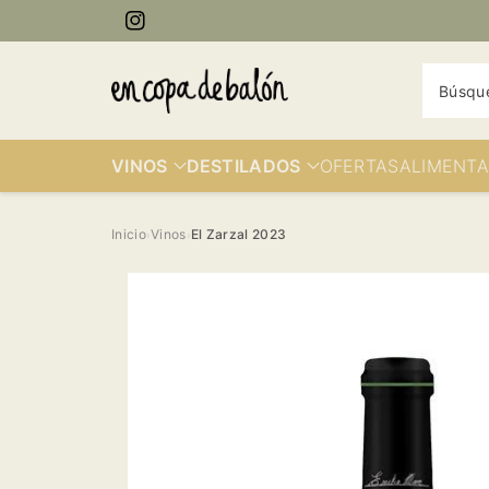
ectamente
Instagram
contenido
Búsqu
VINOS
DESTILADOS
OFERTAS
ALIMENTA
Inicio
Vinos
El Zarzal 2023
›
›
Ir
directamente
a la
información
del producto