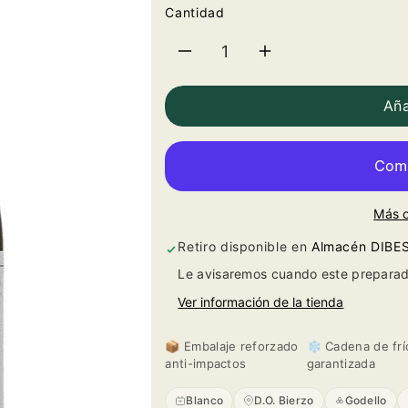
Cantidad
Reducir
Aumentar
cantidad
cantidad
Aña
para
para
El
El
Más 
Zarzal
Zarzal
Retiro disponible en
Almacén DIBE
2023
2023
Le avisaremos cuando este preparad
Ver información de la tienda
📦 Embalaje reforzado
❄️ Cadena de frí
anti-impactos
garantizada
Blanco
D.O. Bierzo
Godello