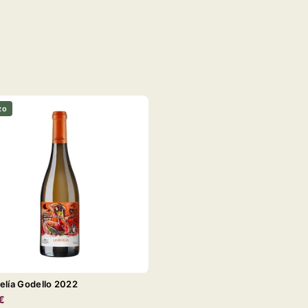
zo
elía Godello 2022
€