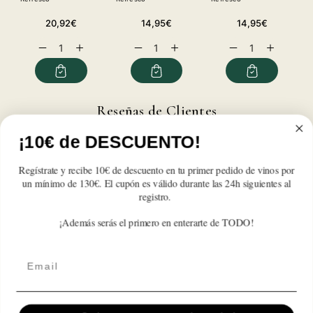
Precio
Precio
Precio
20,92€
14,95€
14,95€
habitual
habitual
habitual
Reducir
Aumentar
Reducir
Aumentar
Reducir
Aumentar
cantidad
cantidad
cantidad
cantidad
cantidad
cantidad
para
para
para
para
para
para
Fanta
Fanta
Fanta
Fanta
Fanta
Fanta
Limón
Limón
Limón
Limón
Limón
Limón
Reseñas de Clientes
Pack
Pack
Pack
Pack
Pack
Pack
24
24
24
24
24
24
¡10€ de DESCUENTO!
Botellas
Botellas
Botellas
Botellas
Botellas
Botellas
Sé el primero en escribir una reseña
20cl.
20cl.
20cl.
20cl.
20cl.
20cl.
Regístrate y recibe 10€ de descuento en tu primer pedido de vinos por
un mínimo de 130€. El cupón es válido durante las 24h siguientes al
Write a review
registro.
¡Además serás el primero en enterarte de TODO!
Email
Suscríbete A Nuestra Newsletter
Correo electrónico