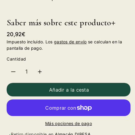
Saber más sobre este producto
Precio
20,92€
habitual
Impuesto incluido. Los
gastos de envío
se calculan en la
pantalla de pago.
Cantidad
Reducir
Aumentar
cantidad
cantidad
Añadir a la cesta
para
para
Fanta
Fanta
Más opciones de pago
Limón
Limón
Retiro disponible en
Almacén DIBESA