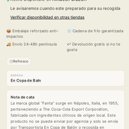
Pack
Pack
Le avisaremos cuando este preparado para su recogida
24
24
Verificar disponibilidad en otras tiendas
Botellas
Botellas
📦 Embalaje reforzado anti-
❄️ Cadena de frío garantizada
impactos
20cl.
20cl.
🚚 Envío 24-48h península
↩️ Devolución gratis si no te
gusta
Refresco
BODEGA
En Copa de Baln
Nota de cata
La marca global “Fanta” surge en Nápoles, Italia, en 1955,
perteneciendo a The Coca-Cola Export Corporation,
fabricada con ingredientes cítricos de origen local. Este
producto no se puede enviar por agencia y solo se envía
por Transportista En Copa de Balón o recogida en