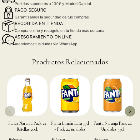
Pedidos superiores a 130€ y Madrid Capital
PAGO SEGURO
Garantizamos la seguridad de tus compras
RECOGIDA EN TIENDA
Compra online y recógelo en tu tienda más cercana
ASESORAMIENTO ONLINE
Atendemos tus dudas via WhatsApp
Productos Relacionados
Fanta Naranja Pack 24
Fanta Limón Lata 33cl
Fanta Naranja Pack 24
Sp
Botellas 20cl.
- Pack 24 unidades
Unidades 33cl.
Refresco
Refresco
Refresco
R