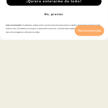
¡Quiero enterarme de todo!
No, gracias
Tienda
Aviso de privacidad:
Al registrarte, aceptas recibir comunicaciones de nuestra parte con ofertas y promociones exclusivas sobre
Atención al cliente
nuestros vinos. Prometemos no compartir tu información con terceros. Consulta nuestra política de privacidad para más detalles
sobre cómo protegemos y utilizamos tus datos.
Inicio
Catálogo
Buscar
Cuenta
Carrito
Categorías
Información
Contacto
Español
© 2026,
En Copa de Balón
-
Disfruta con responsabilidad · No se vende alcohol a menores de 18 años ·
febe.es