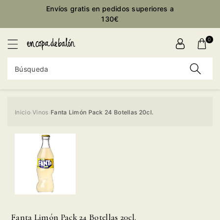
ctamente
Envíos gratis en pedidos superiores a
ontenido
130€
0
Búsqueda
Inicio
Vinos
Fanta Limón Pack 24 Botellas 20cl.
›
›
Ir
directamente
a la
información
del producto
Fanta Limón Pack 24 Botellas 20cl.