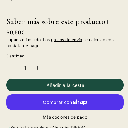
Saber más sobre este producto
Precio
30,50€
habitual
Impuesto incluido. Los
gastos de envío
se calculan en la
pantalla de pago.
Cantidad
Reducir
Aumentar
cantidad
cantidad
Añadir a la cesta
para
para
Figuero
Figuero
Más opciones de pago
Viñas
Viñas
Retiro disponible en
Almacén DIBESA