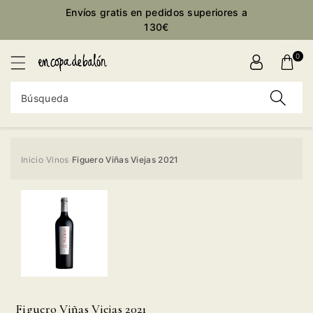
ctamente
Envíos gratis en pedidos superiores a
ontenido
130€
0
Búsqueda
Inicio
Vinos
Figuero Viñas Viejas 2021
›
›
Ir
directamente
a la
información
del producto
Figuero Viñas Viejas 2021