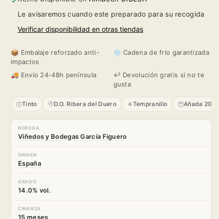
Viejas
Viejas
Le avisaremos cuando este preparado para su recogida
2021
2021
Verificar disponibilidad en otras tiendas
📦 Embalaje reforzado anti-
❄️ Cadena de frío garantizada
impactos
🚚 Envío 24-48h península
↩️ Devolución gratis si no te
gusta
Tinto
D.O. Ribera del Duero
Tempranillo
Añada 2021
BODEGA
Viñedos y Bodegas García Figuero
ORIGEN
España
GRADO
14.0% vol.
CRIANZA
15 meses