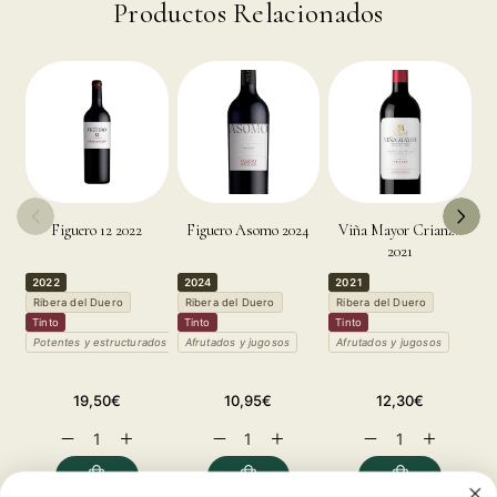
Productos Relacionados
Figuero 12 2022
Figuero Asomo 2024
Viña Mayor Crianza
2021
2022
2024
2021
2
Ribera del Duero
Ribera del Duero
Ribera del Duero
R
Tinto
Tinto
Tinto
T
Potentes y estructurados
Afrutados y jugosos
Afrutados y jugosos
P
Precio
Precio
Precio
19,50€
10,95€
12,30€
habitual
habitual
habitual
Reducir
Aumentar
Reducir
Aumentar
Reducir
Aumentar
cantidad
cantidad
cantidad
cantidad
cantidad
cantidad
para
para
para
para
para
para