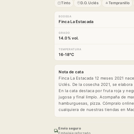
Tinto
D.O. Uclés
Tempranillo
BODEGA
Finca La Estacada
GRADO
14.0% vol.
TEMPERATURA
16-18°C
Nota de cata
Finca La Estacada 12 meses 2021 nace 
Uclés. De la cosecha 2021, se elabora 
En la cata destaca por fruta roja y ne
jugosa y final limpio. Acompaña de mar
hamburguesas, pizza. Cómpralo online
cualquiera de nuestras tiendas en Mad
Envio seguro
Embalaje reforzado