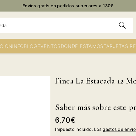
Envíos gratis en pedidos superiores a 130€
eda
CIÓN
INFO
BLOG
EVENTOS
DONDE ESTAMOS
TARJETAS R
Finca La Estacada 12 Me
Saber más sobre este p
Precio
6,70€
habitual
Impuesto incluido. Los
gastos de envío