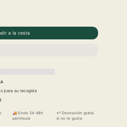
dir a la cesta
SA
o para su recogida
s
o
🚚 Envío 24-48h
↩️ Devolución gratis
península
si no te gusta