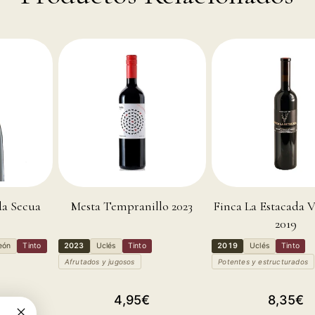
da Secua
Mesta Tempranillo 2023
Finca La Estacada V
2019
León
Tinto
2023
Uclés
Tinto
2019
Uclés
Tinto
Afrutados y jugosos
Potentes y estructurados
cio
Precio
Precio
4,95€
8,35€
25€
tual
habitual
habitual