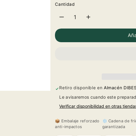
Cantidad
Reducir
Aumentar
cantidad
cantidad
Aña
para
para
Finca
Finca
La
La
Estacada
Estacada
Retiro disponible en
Almacén DIBE
Le avisaremos cuando este preparad
12
12
Verificar disponibilidad en otras tienda
meses
meses
📦 Embalaje reforzado
❄️ Cadena de frí
2021
2021
anti-impactos
garantizada