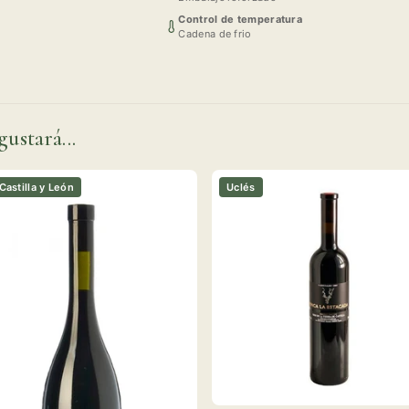
Control de temperatura
Cadena de frio
gustará...
 Castilla y León
Uclés