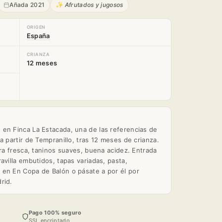
Añada 2021
✨ Afrutados y jugosos
ORIGEN
España
CRIANZA
12 meses
en Finca La Estacada, una de las referencias de
a partir de Tempranillo, tras 12 meses de crianza.
gra fresca, taninos suaves, buena acidez. Entrada
avilla embutidos, tapas variadas, pasta,
 en En Copa de Balón o pásate a por él por
rid.
Pago 100% seguro
SSL encriptado