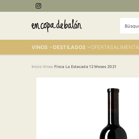
ectamente
Instagram
contenido
Búsqu
VINOS
DESTILADOS
OFERTAS
ALIMENTA
Inicio
Vinos
Finca La Estacada 12 Meses 2021
›
›
Ir
directamente
a la
información
del producto