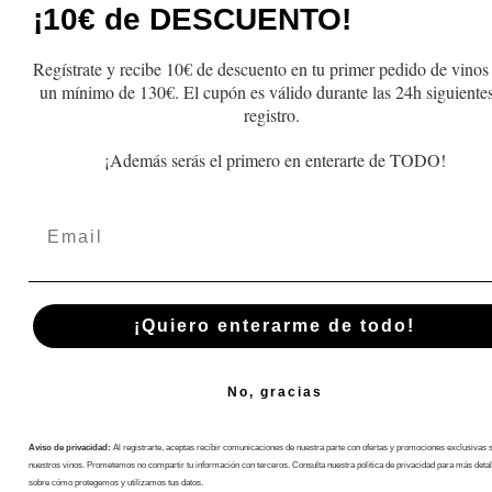
¡10€ de DESCUENTO!
Reducir
Aumentar
oferta
Reducir
A
cantidad
cantidad
cantidad
c
para
para
para
p
Añadir a la cesta
Añadir a la c
Regístrate y recibe 10€ de descuento en tu primer pedido de vinos
Finca
Finca
Finca
F
un mínimo de 130€. El cupón es válido durante las 24h siguientes
La
La
La
L
registro.
Estacada
Estacada
Estacada
E
12
12
12
1
¡Además serás el primero en enterarte de TODO!
meses
meses
meses
m
2021
2021
2021
2
Email
¡Quiero enterarme de todo!
No, gracias
Aviso de privacidad:
Al registrarte, aceptas recibir comunicaciones de nuestra parte con ofertas y promociones exclusivas 
Suscríbete A Nuestra Newsletter
nuestros vinos. Prometemos no compartir tu información con terceros. Consulta nuestra política de privacidad para más detal
sobre cómo protegemos y utilizamos tus datos.