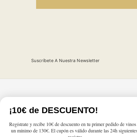
Suscríbete A Nuestra Newsletter
Tienda
Atención al cliente
¡10€ de DESCUENTO!
Productos
FAQs
Regístrate y recibe 10€ de descuento en tu primer pedido de vinos
Lo más vendido
Cambios y Devolu
un mínimo de 130€. El cupón es válido durante las 24h siguientes
Regalo
Pedidos y Envío
registro.