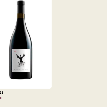
023
€