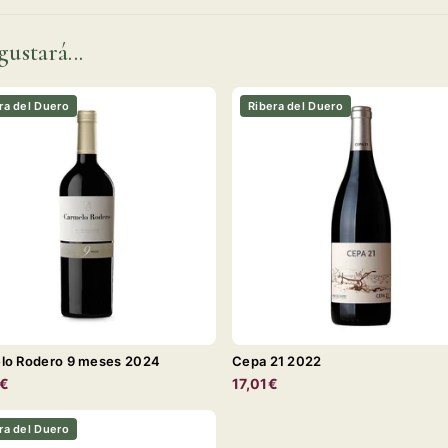
gustará...
ra del Duero
Ribera del Duero
lo Rodero 9 meses 2024
Cepa 21 2022
0€
17,01€
ra del Duero