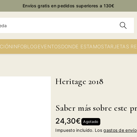
Envíos gratis en pedidos superiores a 130€
eda
CIÓN
INFO
BLOG
EVENTOS
DONDE ESTAMOS
TARJETAS R
Heritage 2018
Saber más sobre este p
Precio
24,30€
Agotado
habitual
Impuesto incluido. Los
gastos de envío