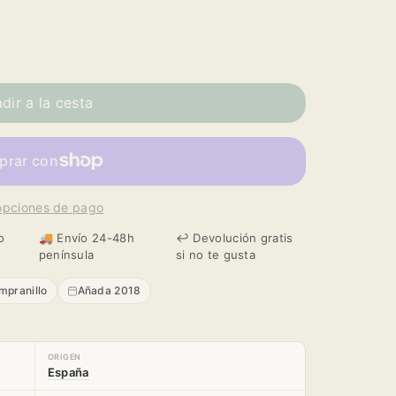
dir a la cesta
opciones de pago
o
🚚 Envío 24-48h
↩️ Devolución gratis
península
si no te gusta
mpranillo
Añada 2018
ORIGEN
España