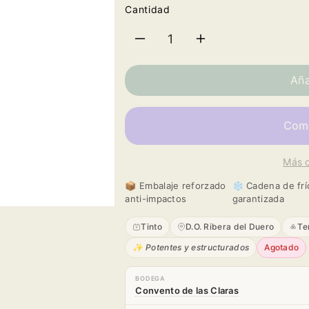
Cantidad
Reducir
Aumentar
cantidad
cantidad
Aña
para
para
Heritage
Heritage
Más 
2018
2018
📦 Embalaje reforzado
❄️ Cadena de frí
anti-impactos
garantizada
Tinto
D.O. Ribera del Duero
Te
✨ Potentes y estructurados
Agotado
BODEGA
Convento de las Claras