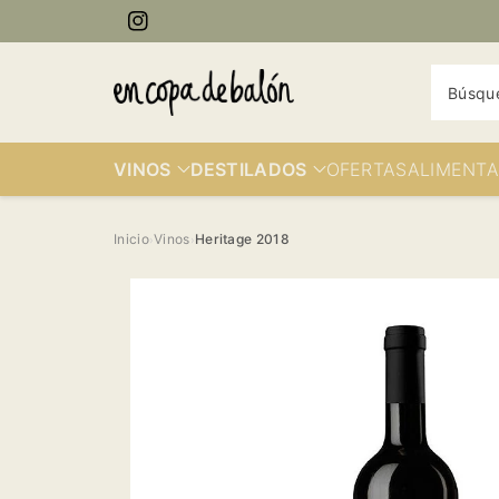
ectamente
Instagram
contenido
Búsqu
VINOS
DESTILADOS
OFERTAS
ALIMENTA
Inicio
Vinos
Heritage 2018
›
›
Ir
directamente
a la
información
del producto