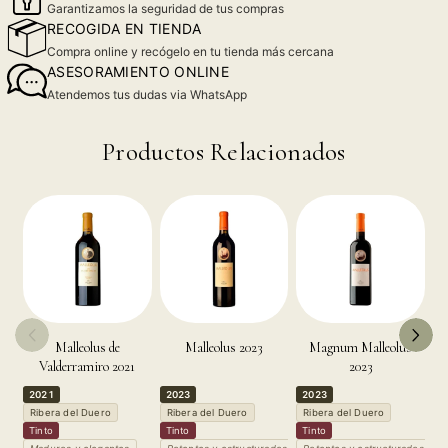
Garantizamos la seguridad de tus compras
RECOGIDA EN TIENDA
Compra online y recógelo en tu tienda más cercana
ASESORAMIENTO ONLINE
Atendemos tus dudas via WhatsApp
Productos Relacionados
Malleolus de
Malleolus 2023
Magnum Malleolus
Valderramiro 2021
2023
2021
2023
2023
2
Ribera del Duero
Ribera del Duero
Ribera del Duero
R
Tinto
Tinto
Tinto
T