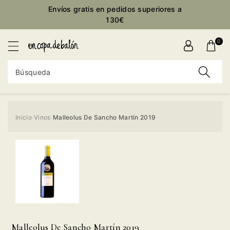
ctamente
Envíos gratis en pedidos superiores a
ontenido
130€
0
Búsqueda
Inicio
Vinos
Malleolus De Sancho Martín 2019
›
›
Ir
directamente
a la
información
del producto
Malleolus De Sancho Martín 2019