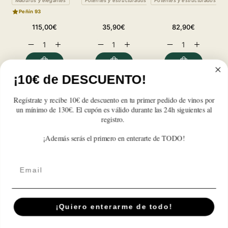
Maduros y elegantes
Potentes y estructurados
Potentes y estructurados
A
Peñín 93
Precio
Precio
Precio
115,00€
35,90€
82,90€
habitual
habitual
habitual
Reducir
Aumentar
Reducir
Aumentar
Reducir
Aumentar
cantidad
cantidad
cantidad
cantidad
cantidad
cantidad
para
para
para
para
para
para
Malleolus
Malleolus
Malleolus
Malleolus
Malleolus
Malleolus
¡10€ de DESCUENTO!
de
de
de
de
de
de
Reseñas de Clientes
Sancho
Sancho
Sancho
Sancho
Sancho
Sancho
Regístrate y recibe 10€ de descuento en tu primer pedido de vinos por
Martín
Martín
Martín
Martín
Martín
Martín
un mínimo de 130€. El cupón es válido durante las 24h siguientes al
2019
2019
2019
2019
2019
2019
registro.
Sé el primero en escribir una reseña
¡Además serás el primero en enterarte de TODO!
Write a review
Email
¡Quiero enterarme de todo!
Suscríbete A Nuestra Newsletter