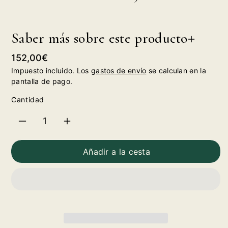
Saber más sobre este producto
Precio
152,00€
habitual
Impuesto incluido. Los
gastos de envío
se calculan en la
pantalla de pago.
Cantidad
Reducir
Aumentar
cantidad
cantidad
Añadir a la cesta
para
para
Malleolus
Malleolus
de
de