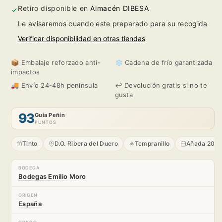
Sancho
Sancho
Retiro disponible en
Almacén DIBESA
Le avisaremos cuando este preparado para su recogida
Martín
Martín
Verificar disponibilidad en otras tiendas
2019
2019
📦 Embalaje reforzado anti-
❄️ Cadena de frío garantizada
impactos
🚚 Envío 24-48h península
↩️ Devolución gratis si no te
gusta
93
Guía Peñín
PUNTOS
Tinto
D.O. Ribera del Duero
Tempranillo
Añada 201
BODEGA
Bodegas Emilio Moro
ORIGEN
España