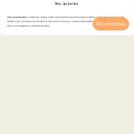
Correo electrónico
No, gracias
Aviso de privacidad:
Al registrarte, aceptas recibir comunicaciones de nuestra parte con ofertas y promociones exclusivas sobre
nuestros vinos. Prometemos no compartir tu información con terceros. Consulta nuestra política de privacidad para más detalles
sobre cómo protegemos y utilizamos tus datos.
Tienda
Inicio
Catálogo
Buscar
Cuenta
Carrito
Atención al cliente
Categorías
Información
Contacto
Español
© 2026,
En Copa de Balón
-
Disfruta con responsabilidad · No se vende alcohol a menores de 18 años ·