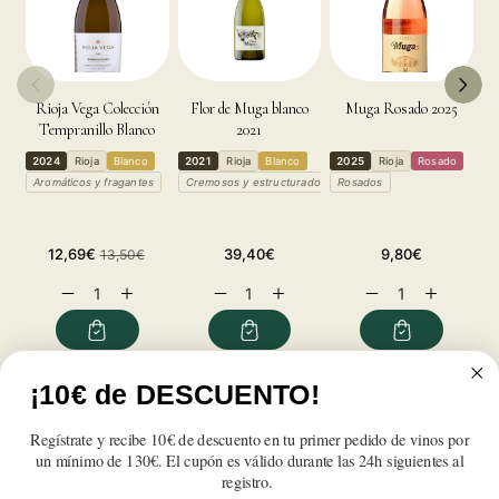
Rioja Vega Colección
Flor de Muga blanco
Muga Rosado 2025
Tempranillo Blanco
2021
2024
2
2024
Rioja
Blanco
2021
Rioja
Blanco
2025
Rioja
Rosado
R
Aromáticos y fragantes
Cremosos y estructurados
Rosados
T
A
Precio
Precio
Precio
Precio
12,69€
39,40€
9,80€
13,50€
de
habitual
habitual
habitual
Reducir
Aumentar
Reducir
Aumentar
Reducir
Aumentar
oferta
cantidad
cantidad
cantidad
cantidad
cantidad
cantidad
para
para
para
para
para
para
Muga
Muga
Muga
Muga
Muga
Muga
Blanco
Blanco
Blanco
Blanco
Blanco
Blanco
¡10€ de DESCUENTO!
Reseñas de Clientes
2025
2025
2025
2025
2025
2025
Regístrate y recibe 10€ de descuento en tu primer pedido de vinos por
Sé el primero en escribir una reseña
un mínimo de 130€. El cupón es válido durante las 24h siguientes al
registro.