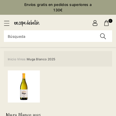
ctamente
Envíos gratis en pedidos superiores a
ontenido
130€
0
Búsqueda
Inicio
Vinos
Muga Blanco 2025
›
›
Ir
directamente
a la
información
del producto
Muga Blanco 2025