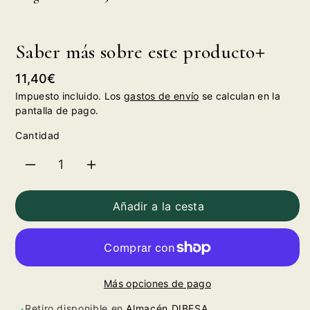
Saber más sobre este producto
Precio
11,40€
habitual
Impuesto incluido. Los
gastos de envío
se calculan en la
pantalla de pago.
Cantidad
Reducir
Aumentar
cantidad
cantidad
Añadir a la cesta
para
para
Muga
Muga
Más opciones de pago
Blanco
Blanco
Retiro disponible en
Almacén DIBESA