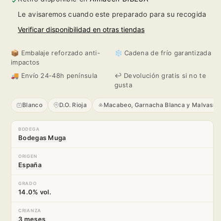
2025
2025
Le avisaremos cuando este preparado para su recogida
Verificar disponibilidad en otras tiendas
📦 Embalaje reforzado anti-
❄️ Cadena de frío garantizada
impactos
🚚 Envío 24-48h península
↩️ Devolución gratis si no te
gusta
Blanco
D.O. Rioja
Macabeo, Garnacha Blanca y Malvasía
BODEGA
Bodegas Muga
ORIGEN
España
GRADO
14.0% vol.
CRIANZA
3 meses