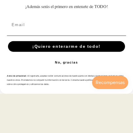
Write a review
¡Además serás el primero en enterarte de TODO!
Email
Suscríbete A Nuestra Newsletter
¡Quiero enterarme de todo!
Correo electrónico
No, gracias
Aviso de privacidad:
Al registrarte, aceptas recibir comunicaciones de nuestra parte con ofertas y promociones exclusivas sobre
Tienda
nuestros vinos. Prometemos no compartir tu información con terceros. Consulta nuestra política de privacidad para más detalles
sobre cómo protegemos y utilizamos tus datos.
Inicio
Catálogo
Buscar
Cuenta
Carrito
Atención al cliente
Categorías
Información