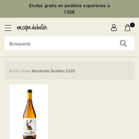
ctamente
Envíos gratis en pedidos superiores a
ontenido
130€
0
Búsqueda
Inicio
Vinos
Novilunio Godello 2025
›
›
Ir
directamente
a la
información
del producto