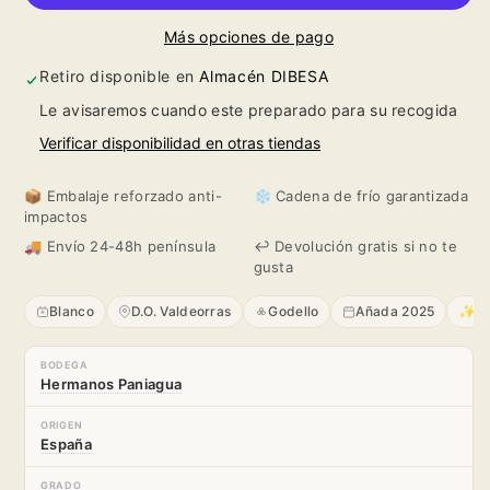
Novilunio
Novilunio
Más opciones de pago
Godello
Godello
Retiro disponible en
Almacén DIBESA
2025
2025
Le avisaremos cuando este preparado para su recogida
Verificar disponibilidad en otras tiendas
📦 Embalaje reforzado anti-
❄️ Cadena de frío garantizada
impactos
🚚 Envío 24-48h península
↩️ Devolución gratis si no te
gusta
Blanco
D.O. Valdeorras
Godello
Añada 2025
✨ Ar
BODEGA
Hermanos Paniagua
ORIGEN
España
GRADO