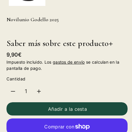
Novilunio Godello 2025
Saber más sobre este producto
Precio
9,90€
habitual
Impuesto incluido. Los
gastos de envío
se calculan en la
pantalla de pago.
Cantidad
Reducir
Aumentar
cantidad
cantidad
Añadir a la cesta
para
para