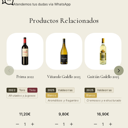
Atendemos tus dudas via WhatsApp
Productos Relacionados
Prima 2022
Viñaredo Godello 2025
Guitián Godello 2025
2
2022
Toro
Tinto
2025
Valdeorras
2025
Valdeorras
R
Blanco
Blanco
Afrutados y jugosos
T
Aromáticos y fragantes
Cremosos y estructurados
P
Precio
Precio
Precio
11,20€
9,80€
16,90€
habitual
habitual
habitual
Reducir
Aumentar
Reducir
Aumentar
Reducir
Aumentar