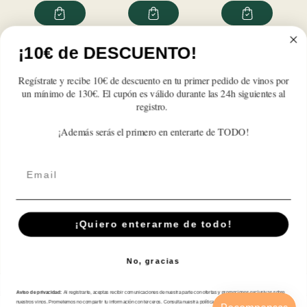
cantidad
cantidad
cantidad
cantidad
cantidad
cantidad
para
para
para
para
para
para
Novilunio
Novilunio
Novilunio
Novilunio
Novilunio
Novilunio
Godello
Godello
Godello
Godello
Godello
Godello
¡10€ de DESCUENTO!
Reseñas de Clientes
2025
2025
2025
2025
2025
2025
Regístrate y recibe 10€ de descuento en tu primer pedido de vinos por
Sé el primero en escribir una reseña
un mínimo de 130€. El cupón es válido durante las 24h siguientes al
registro.
Write a review
¡Además serás el primero en enterarte de TODO!
Email
Suscríbete A Nuestra Newsletter
¡Quiero enterarme de todo!
Correo electrónico
No, gracias
Aviso de privacidad:
Al registrarte, aceptas recibir comunicaciones de nuestra parte con ofertas y promociones exclusivas sobre
Tienda
nuestros vinos. Prometemos no compartir tu información con terceros. Consulta nuestra política de privacidad para más detalles