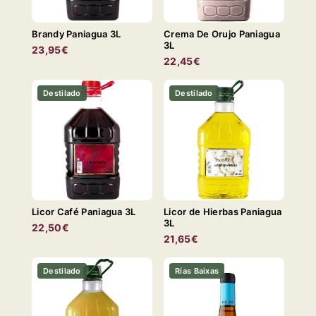
Brandy Paniagua 3L
Crema De Orujo Paniagua
3L
23,95€
22,45€
Destilado
Destilado
Licor Café Paniagua 3L
Licor de Hierbas Paniagua
3L
22,50€
21,65€
Destilado
Rías Baixas