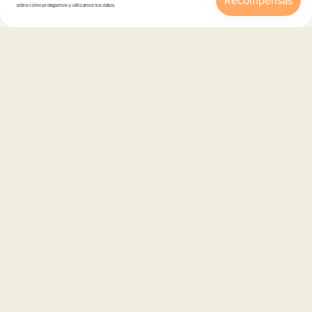
sobre cómo protegemos y utilizamos tus datos.
Inicio
Catálogo
Buscar
Cuenta
Carrito
Atención al cliente
Categorías
Información
Contacto
Español
© 2026,
En Copa de Balón
-
Disfruta con responsabilidad · No se vende alcohol a menores de 18 años ·
febe.es
Formas
de
pago