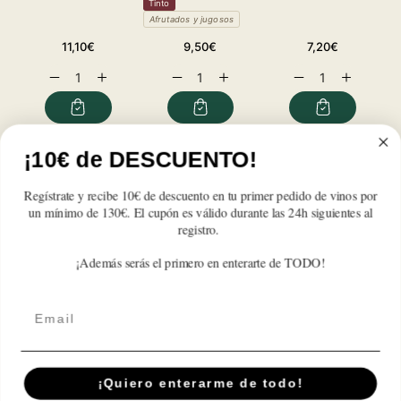
Tinto
T
Afrutados y jugosos
A
Precio
Precio
Precio
11,10€
9,50€
7,20€
habitual
habitual
habitual
Reducir
Aumentar
Reducir
Aumentar
Reducir
Aumentar
cantidad
cantidad
cantidad
cantidad
cantidad
cantidad
para
para
para
para
para
para
Protos
Protos
Protos
Protos
Protos
Protos
Roble
Roble
Roble
Roble
Roble
Roble
¡10€ de DESCUENTO!
Reseñas de Clientes
2024
2024
2024
2024
2024
2024
Regístrate y recibe 10€ de descuento en tu primer pedido de vinos por
Sé el primero en escribir una reseña
un mínimo de 130€. El cupón es válido durante las 24h siguientes al
registro.
Write a review
¡Además serás el primero en enterarte de TODO!
Email
Suscríbete A Nuestra Newsletter
¡Quiero enterarme de todo!