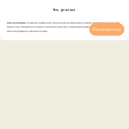
Correo electrónico
No, gracias
Aviso de privacidad:
Al registrarte, aceptas recibir comunicaciones de nuestra parte con ofertas y promociones exclusivas sobre
Tienda
nuestros vinos. Prometemos no compartir tu información con terceros. Consulta nuestra política de privacidad para más detalles
sobre cómo protegemos y utilizamos tus datos.
Inicio
Catálogo
Buscar
Cuenta
Carrito
Atención al cliente
Categorías
Información
Contacto
Español
© 2026,
En Copa de Balón
-
Disfruta con responsabilidad · No se vende alcohol a menores de 18 años ·