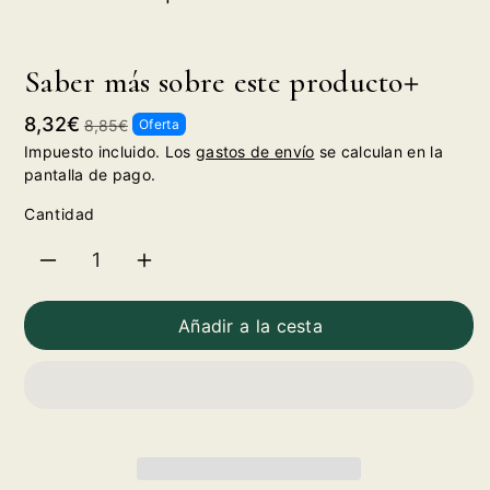
Saber más sobre este producto
Precio
Precio
8,32€
8,85€
Oferta
de
habitual
Impuesto incluido. Los
gastos de envío
se calculan en la
oferta
pantalla de pago.
Cantidad
Reducir
Aumentar
cantidad
cantidad
Añadir a la cesta
para
para
Protos
Protos
Roble
Roble