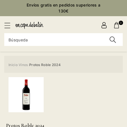
ctamente
Envíos gratis en pedidos superiores a
ontenido
130€
0
Búsqueda
Inicio
Vinos
Protos Roble 2024
›
›
Ir
directamente
a la
información
del producto
Protos Roble 2024