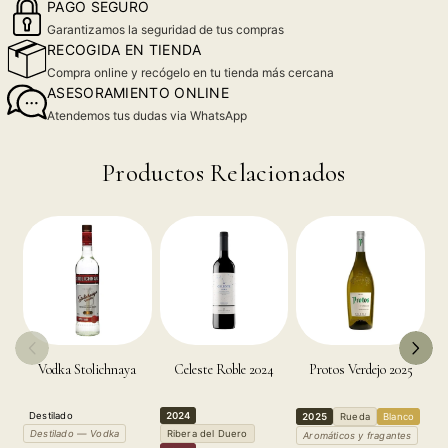
PAGO SEGURO
Garantizamos la seguridad de tus compras
RECOGIDA EN TIENDA
Compra online y recógelo en tu tienda más cercana
ASESORAMIENTO ONLINE
Atendemos tus dudas via WhatsApp
Productos Relacionados
Vodka Stolichnaya
Celeste Roble 2024
Protos Verdejo 2025
Destilado
2024
2
2025
Rueda
Blanco
Destilado — Vodka
Ribera del Duero
R
Aromáticos y fragantes