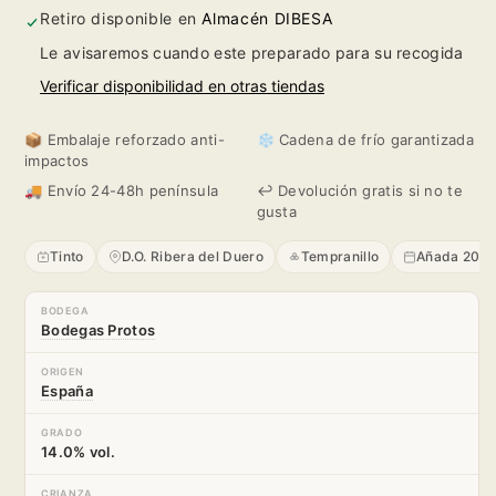
2024
2024
Retiro disponible en
Almacén DIBESA
Le avisaremos cuando este preparado para su recogida
Verificar disponibilidad en otras tiendas
📦 Embalaje reforzado anti-
❄️ Cadena de frío garantizada
impactos
🚚 Envío 24-48h península
↩️ Devolución gratis si no te
gusta
Tinto
D.O. Ribera del Duero
Tempranillo
Añada 202
BODEGA
Bodegas Protos
ORIGEN
España
GRADO
14.0% vol.
CRIANZA