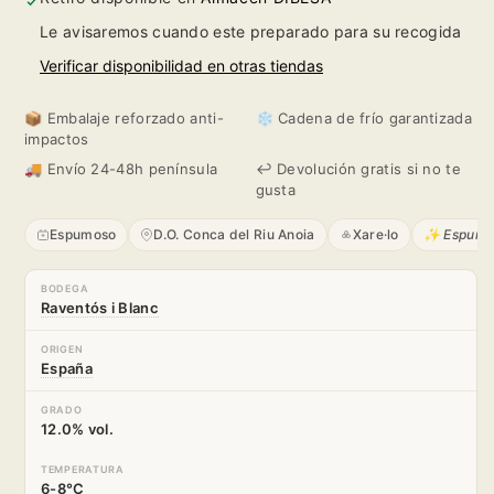
Blanc
Blanc
Le avisaremos cuando este preparado para su recogida
de
de
Verificar disponibilidad en otras tiendas
Nit
Nit
📦 Embalaje reforzado anti-
❄️ Cadena de frío garantizada
impactos
Rosé
Rosé
🚚 Envío 24-48h península
↩️ Devolución gratis si no te
gusta
Espumoso
D.O. Conca del Riu Anoia
Xare·lo
✨ Espumo
BODEGA
Raventós i Blanc
ORIGEN
España
GRADO
12.0% vol.
TEMPERATURA
6-8°C