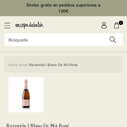
ctamente
Envíos gratis en pedidos superiores a
ontenido
130€
0
Búsqueda
Inicio
Vinos
Raventós I Blanc De Nit Rosé
›
›
Ir
directamente
a la
información
del producto
Raventós I Blanc De Nit Rosé