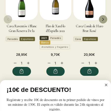
Cava Raventós i Blanc
Flor de Xarel·lo
Cava Conde de Haro
Gran Reserva De la
d'Espiells 2021
Brut Rosé
Finca
2021
Penedés
C
Penedés
Espumoso
Cava
Espumoso
Blanco
E
Aromáticos y fragantes
Precio
Precio
Precio
28,95€
9,70€
20,90€
habitual
habitual
habitual
Reducir
Aumentar
Reducir
Aumentar
Reducir
Aumentar
cantidad
cantidad
cantidad
cantidad
cantidad
cantidad
para
para
para
para
para
para
Raventós
Raventós
Raventós
Raventós
Raventós
Raventós
i
i
i
i
i
i
Reseñas de Clientes
Blanc
Blanc
Blanc
Blanc
Blanc
Blanc
¡10€ de DESCUENTO!
de
de
de
de
de
de
Nit
Nit
Nit
Nit
Nit
Nit
Regístrate y recibe 10€ de descuento en tu primer pedido de vinos por
Sé el primero en escribir una reseña
Rosé
Rosé
Rosé
Rosé
Rosé
Rosé
un mínimo de 130€. El cupón es válido durante las 24h siguientes al
registro.