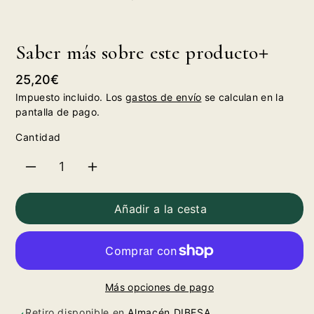
Saber más sobre este producto
Precio
25,20€
habitual
Impuesto incluido. Los
gastos de envío
se calculan en la
pantalla de pago.
Cantidad
Reducir
Aumentar
cantidad
cantidad
Añadir a la cesta
para
para
Raventós
Raventós
Más opciones de pago
i
i
Retiro disponible en
Almacén DIBESA