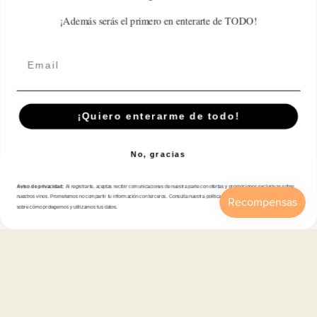
Write a review
¡Además serás el primero en enterarte de TODO!
Email
Suscríbete A Nuestra Newsletter
¡Quiero enterarme de todo!
Correo electrónico
No, gracias
Tienda
Aviso de privacidad:
Al registrarte, aceptas recibir comunicaciones de nuestra parte con ofertas y promociones exclusivas sobre
nuestros vinos. Prometemos no compartir tu información con terceros. Consulta nuestra política de privacidad para más detalles
sobre cómo protegemos y utilizamos tus datos.
Atención al cliente
Inicio
Catálogo
Buscar
Cuenta
Carrito
Categorías
Información