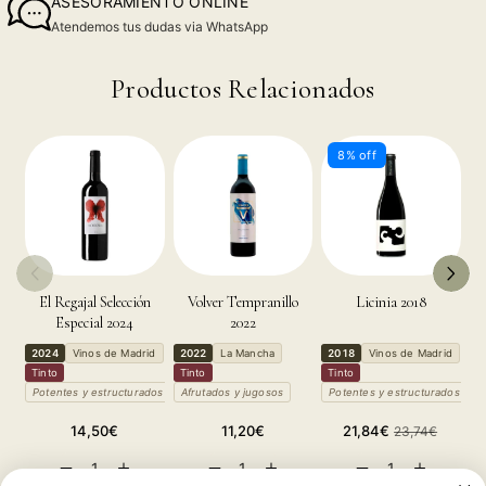
ASESORAMIENTO ONLINE
Atendemos tus dudas via WhatsApp
Productos Relacionados
8% off
El Regajal Selección
Volver Tempranillo
Licinia 2018
Especial 2024
2022
2024
Vinos de Madrid
2022
La Mancha
2018
Vinos de Madrid
2
Tinto
Tinto
Tinto
T
Potentes y estructurados
Afrutados y jugosos
Potentes y estructurados
A
Precio
Precio
Precio
Precio
14,50€
11,20€
21,84€
23,74€
habitual
habitual
de
habitual
Reducir
Aumentar
Reducir
Aumentar
Reducir
Aumentar
oferta