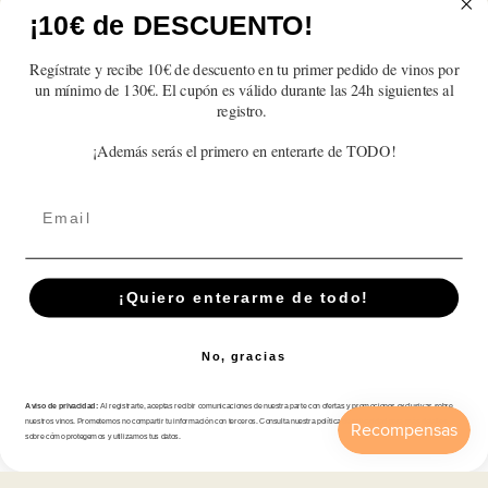
cantidad
cantidad
cantidad
cantidad
cantidad
cantidad
¡10€ de DESCUENTO!
para
para
para
para
para
para
Rompecepas
Rompecepas
Rompecepas
Rompecepas
Rompecepas
Rompecep
2022
2022
2022
2022
2022
2022
Regístrate y recibe 10€ de descuento en tu primer pedido de vinos por
Reseñas de Clientes
un mínimo de 130€. El cupón es válido durante las 24h siguientes al
registro.
Sé el primero en escribir una reseña
¡Además serás el primero en enterarte de TODO!
Email
Suscríbete A Nuestra Newsletter
¡Quiero enterarme de todo!
Correo electrónico
No, gracias
Tienda
Aviso de privacidad:
Al registrarte, aceptas recibir comunicaciones de nuestra parte con ofertas y promociones exclusivas sobre
nuestros vinos. Prometemos no compartir tu información con terceros. Consulta nuestra política de privacidad para más detalles
sobre cómo protegemos y utilizamos tus datos.
Atención al cliente
Inicio
Catálogo
Buscar
Cuenta
Carrito