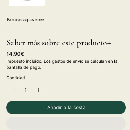
Rompecepas 2022
Saber más sobre este producto
Precio
14,90€
habitual
Impuesto incluido. Los
gastos de envío
se calculan en la
pantalla de pago.
Cantidad
Reducir
Aumentar
cantidad
cantidad
Añadir a la cesta
para
para