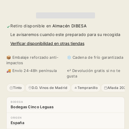
Rompecepas
Rompecepas
2022
2022
Retiro disponible en
Almacén DIBESA
Le avisaremos cuando este preparado para su recogida
Verificar disponibilidad en otras tiendas
📦 Embalaje reforzado anti-
❄️ Cadena de frío garantizada
impactos
🚚 Envío 24-48h península
↩️ Devolución gratis si no te
gusta
Tinto
D.O. Vinos de Madrid
Tempranillo
Añada 2022
BODEGA
Bodegas Cinco Leguas
ORIGEN
España