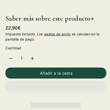
Saber más sobre este producto
Precio
22,90€
habitual
Impuesto incluido. Los
gastos de envío
se calculan en la
pantalla de pago.
Cantidad
Reducir
Aumentar
cantidad
cantidad
Añadir a la cesta
para
para
Señorío
Señorío
de
de