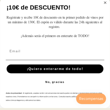
de
de
de
de
de
de
¡10€ de DESCUENTO!
Reseñas de Clientes
Cuzcurrita
Cuzcurrita
Cuzcurrita
Cuzcurrita
Cuzcurrita
Cuzcurrita
2021
2021
2021
2021
2021
2021
Regístrate y recibe 10€ de descuento en tu primer pedido de vinos por
Sé el primero en escribir una reseña
un mínimo de 130€. El cupón es válido durante las 24h siguientes al
registro.
Write a review
¡Además serás el primero en enterarte de TODO!
Email
Suscríbete A Nuestra Newsletter
¡Quiero enterarme de todo!
Correo electrónico
No, gracias
Aviso de privacidad:
Al registrarte, aceptas recibir comunicaciones de nuestra parte con ofertas y promociones exclusivas sobre
Tienda
nuestros vinos. Prometemos no compartir tu información con terceros. Consulta nuestra política de privacidad para más detalles
sobre cómo protegemos y utilizamos tus datos.
Inicio
Catálogo
Buscar
Cuenta
Carrito
Atención al cliente