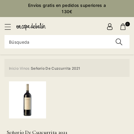
ctamente
Envíos gratis en pedidos superiores a
ontenido
130€
0
Búsqueda
Inicio
Vinos
Señorío De Cuzcurrita 2021
›
›
Ir
directamente
a la
información
del producto
Señorío De Cuzcurrita 2021