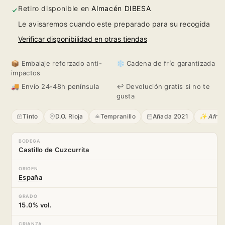
Cuzcurrita
Cuzcurrita
Retiro disponible en
Almacén DIBESA
Le avisaremos cuando este preparado para su recogida
2021
2021
Verificar disponibilidad en otras tiendas
📦 Embalaje reforzado anti-
❄️ Cadena de frío garantizada
impactos
🚚 Envío 24-48h península
↩️ Devolución gratis si no te
gusta
Tinto
D.O. Rioja
Tempranillo
Añada 2021
✨ Afrut
BODEGA
Castillo de Cuzcurrita
ORIGEN
España
GRADO
15.0% vol.
CRIANZA