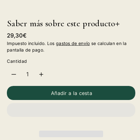
Saber más sobre este producto
Precio
29,30€
habitual
Impuesto incluido. Los
gastos de envío
se calculan en la
pantalla de pago.
Cantidad
Reducir
Aumentar
cantidad
cantidad
Añadir a la cesta
para
para
Tesalia
Tesalia
2020
2020