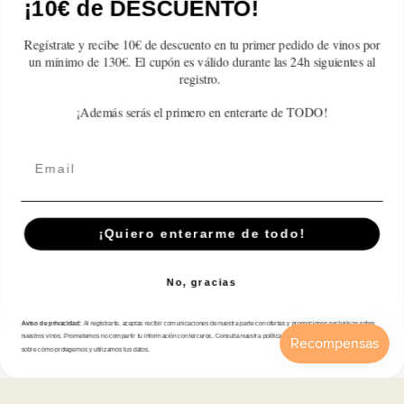
¡10€ de DESCUENTO!
Reseñas de Clientes
Regístrate y recibe 10€ de descuento en tu primer pedido de vinos por
Sé el primero en escribir una reseña
un mínimo de 130€. El cupón es válido durante las 24h siguientes al
registro.
Write a review
¡Además serás el primero en enterarte de TODO!
Email
Suscríbete A Nuestra Newsletter
¡Quiero enterarme de todo!
Correo electrónico
No, gracias
Aviso de privacidad:
Al registrarte, aceptas recibir comunicaciones de nuestra parte con ofertas y promociones exclusivas sobre
Tienda
nuestros vinos. Prometemos no compartir tu información con terceros. Consulta nuestra política de privacidad para más detalles
sobre cómo protegemos y utilizamos tus datos.
Inicio
Catálogo
Buscar
Cuenta
Carrito
Atención al cliente