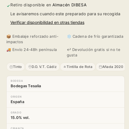
Retiro disponible en
Almacén DIBESA
Le avisaremos cuando este preparado para su recogida
Verificar disponibilidad en otras tiendas
📦 Embalaje reforzado anti-
❄️ Cadena de frío garantizada
impactos
🚚 Envío 24-48h península
↩️ Devolución gratis si no te
gusta
Tinto
D.O. V.T. Cádiz
Tintilla de Rota
Añada 2020
BODEGA
Bodegas Tesalia
ORIGEN
España
GRADO
15.0% vol.
CRIANZA