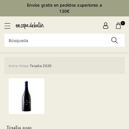
ctamente
Envíos gratis en pedidos superiores a
ontenido
130€
0
Búsqueda
Inicio
Vinos
Tesalia 2020
›
›
Ir
directamente
a la
información
del producto
Tesalia 2020