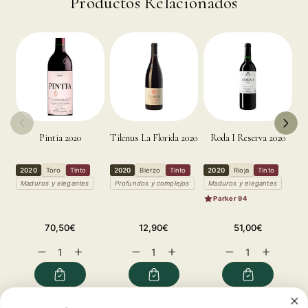
Productos Relacionados
Pintia 2020
Tilenus La Florida 2020
Roda I Reserva 2020
2020
Toro
Tinto
2020
Bierzo
Tinto
2020
Rioja
Tinto
2
Maduros y elegantes
Profundos y complejos
Maduros y elegantes
M
Parker 94
Precio
Precio
Precio
70,50€
12,90€
51,00€
habitual
habitual
habitual
Reducir
Aumentar
Reducir
Aumentar
Reducir
Aumentar
cantidad
cantidad
cantidad
cantidad
cantidad
cantidad
para
para
para
para
para
para
Tesalia
Tesalia
Tesalia
Tesalia
Tesalia
Tesalia
2020
2020
2020
2020
2020
2020