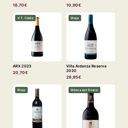
18,70€
10,90€
V.T. Cádiz
Rioja
ARX 2023
Viña Ardanza Reserva
2020
20,70€
26,95€
Rioja
Ribera del Duero