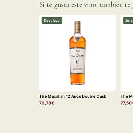
Si te gusta este vino, también te 
Destilado
Jere
The Macallan 12 Años Double Cask
The Ma
70,78€
77,50