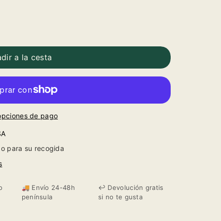
dir a la cesta
opciones de pago
SA
o para su recogida
s
o
🚚 Envío 24-48h
↩️ Devolución gratis
península
si no te gusta