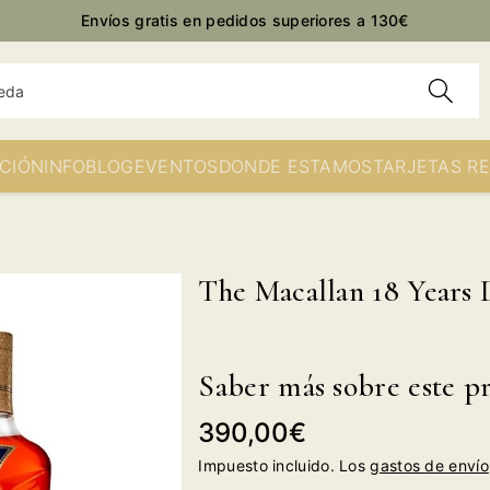
Envíos gratis en pedidos superiores a 130€
eda
CIÓN
INFO
BLOG
EVENTOS
DONDE ESTAMOS
TARJETAS R
The Macallan 18 Years
Saber más sobre este p
Precio
390,00€
habitual
Impuesto incluido. Los
gastos de envío