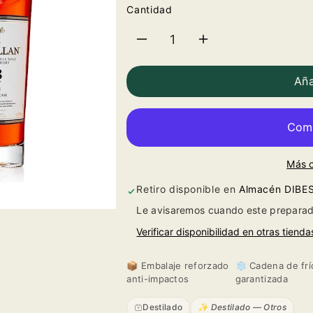
Cantidad
Reducir
Aumentar
cantidad
cantidad
Aña
para
para
The
The
Más 
Macallan
Macallan
Retiro disponible en
Almacén DIBE
18
18
Le avisaremos cuando este preparad
Years
Years
Verificar disponibilidad en otras tienda
Double
Double
📦 Embalaje reforzado
❄️ Cadena de frí
anti-impactos
garantizada
Cask
Cask
Destilado
✨ Destilado — Otros