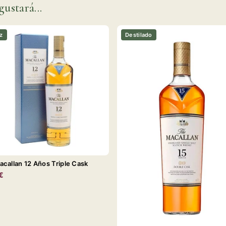
gustará...
z
Destilado
callan 12 Años Triple Cask
€