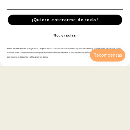
Suscríbete A Nuestra Newsletter
¡Quiero enterarme de todo!
Correo electrónico
No, gracias
Tienda
Aviso de privacidad:
Al registrarte, aceptas recibir comunicaciones de nuestra parte con ofertas y promociones exclusivas sobre
nuestros vinos. Prometemos no compartir tu información con terceros. Consulta nuestra política de privacidad para más detalles
sobre cómo protegemos y utilizamos tus datos.
Inicio
Catálogo
Buscar
Cuenta
Carrito
Atención al cliente
Categorías
Información
Contacto