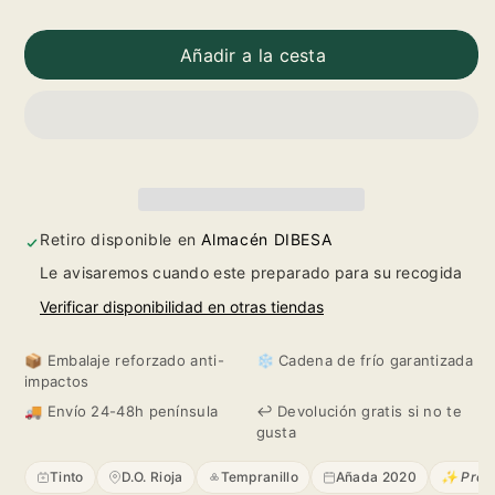
Reducir
Aumentar
cantidad
cantidad
Añadir a la cesta
para
para
Tierra
Tierra
2020
2020
Retiro disponible en
Almacén DIBESA
Le avisaremos cuando este preparado para su recogida
Verificar disponibilidad en otras tiendas
📦 Embalaje reforzado anti-
❄️ Cadena de frío garantizada
impactos
🚚 Envío 24-48h península
↩️ Devolución gratis si no te
gusta
Tinto
D.O. Rioja
Tempranillo
Añada 2020
✨ Profu