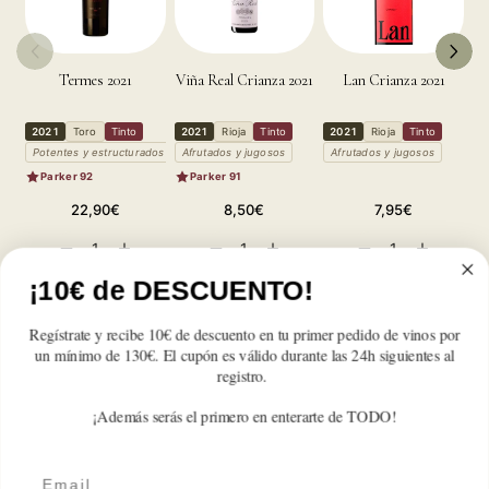
Termes 2021
Viña Real Crianza 2021
Lan Crianza 2021
2021
Toro
Tinto
2021
Rioja
Tinto
2021
Rioja
Tinto
2
Potentes y estructurados
Afrutados y jugosos
Afrutados y jugosos
A
Parker 92
Parker 91
Precio
Precio
Precio
22,90€
8,50€
7,95€
habitual
habitual
habitual
Reducir
Aumentar
Reducir
Aumentar
Reducir
Aumentar
cantidad
cantidad
cantidad
cantidad
cantidad
cantidad
¡10€ de DESCUENTO!
para
para
para
para
para
para
Tierra
Tierra
Tierra
Tierra
Tierra
Tierra
2020
2020
2020
2020
2020
2020
Regístrate y recibe 10€ de descuento en tu primer pedido de vinos por
Reseñas de Clientes
un mínimo de 130€. El cupón es válido durante las 24h siguientes al
registro.
Sé el primero en escribir una reseña
¡Además serás el primero en enterarte de TODO!
Email