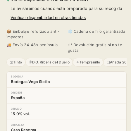
Único
Único
Le avisaremos cuando este preparado para su recogida
2014
2014
Verificar disponibilidad en otras tiendas
📦 Embalaje reforzado anti-
❄️ Cadena de frío garantizada
impactos
🚚 Envío 24-48h península
↩️ Devolución gratis si no te
gusta
Tinto
D.O. Ribera del Duero
Tempranillo
Añada 201
BODEGA
Bodegas Vega Sicilia
ORIGEN
España
GRADO
15.0% vol.
CRIANZA
Gran Reserva