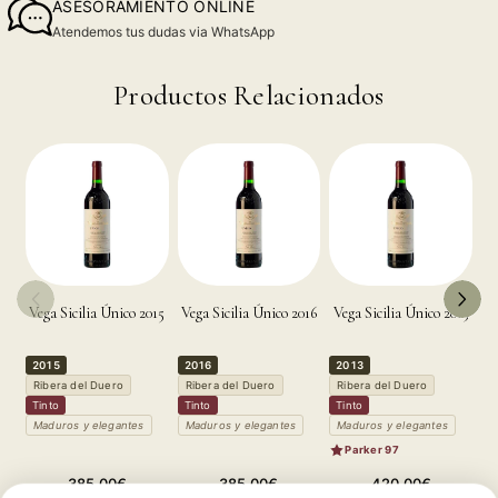
ASESORAMIENTO ONLINE
Atendemos tus dudas via WhatsApp
Productos Relacionados
Vega Sicilia Único 2015
Vega Sicilia Único 2016
Vega Sicilia Único 2013
Re
2015
2016
2013
R
Ribera del Duero
Ribera del Duero
Ribera del Duero
T
Tinto
Tinto
Tinto
M
Maduros y elegantes
Maduros y elegantes
Maduros y elegantes
Parker 97
Precio
Precio
Precio
385,00€
385,00€
420,00€