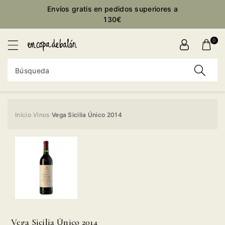
ctamente
Envíos gratis en pedidos superiores a
ontenido
130€
0
Búsqueda
Inicio
Vinos
Vega Sicilia Único 2014
›
›
Ir
directamente
a la
información
del producto
Vega Sicilia Único 2014