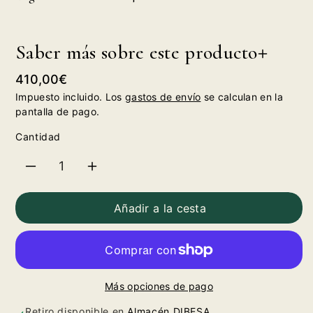
Saber más sobre este producto
Precio
410,00€
habitual
Impuesto incluido. Los
gastos de envío
se calculan en la
pantalla de pago.
Cantidad
Reducir
Aumentar
cantidad
cantidad
Añadir a la cesta
para
para
Vega
Vega
Más opciones de pago
Sicilia
Sicilia
Retiro disponible en
Almacén DIBESA