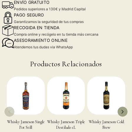
ENVÍO GRATUITO
Pedidos superiores a 130€ y Madrid Capital
PAGO SEGURO
Garantizamos la seguridad de tus compras
RECOGIDA EN TIENDA
Compra online y recógelo en tu tienda más cercana
ASESORAMIENTO ONLINE
Atendemos tus dudas via WhatsApp
Productos Relacionados
Whisky Jameson Single
Whisky Jameson Triple
Whisky Jameson Cold
Wh
Pot Still
Destilado 1L
Brew