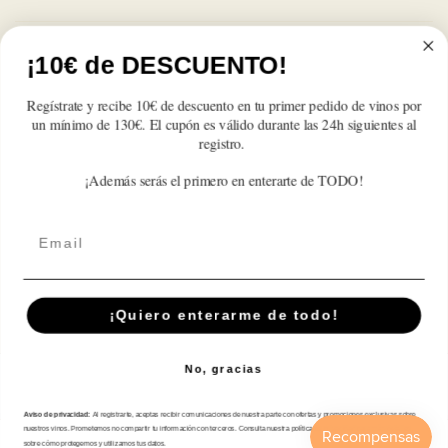
Sort by
¡10€ de DESCUENTO!
Maria Veronica Alonso Castillo
Regístrate y recibe 10€ de descuento en tu primer pedido de vinos por
Jameson
un mínimo de 130€. El cupón es válido durante las 24h siguientes al
registro.
Perfecto producto y servicio
¡Además serás el primero en enterarte de TODO!
Email
Suscríbete A Nuestra Newsletter
Correo electrónico
¡Quiero enterarme de todo!
No, gracias
Tienda
Aviso de privacidad:
Al registrarte, aceptas recibir comunicaciones de nuestra parte con ofertas y promociones exclusivas sobre
nuestros vinos. Prometemos no compartir tu información con terceros. Consulta nuestra política de privacidad para más detalles
Atención al cliente
sobre cómo protegemos y utilizamos tus datos.