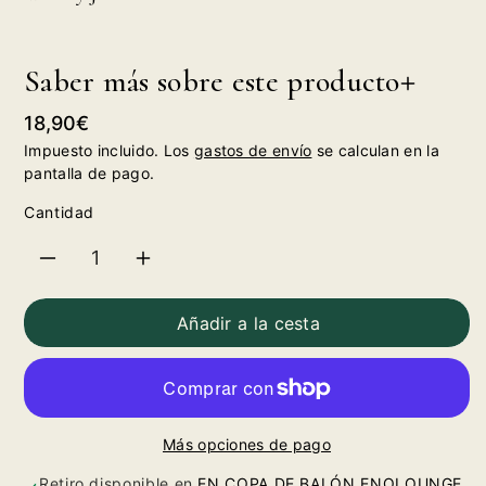
Saber más sobre este producto
Precio
18,90€
habitual
Impuesto incluido. Los
gastos de envío
se calculan en la
pantalla de pago.
Cantidad
Reducir
Aumentar
cantidad
cantidad
Añadir a la cesta
para
para
Whisky
Whisky
Más opciones de pago
Jameson
Jameson
Retiro disponible en
EN COPA DE BALÓN ENOLOUNGE