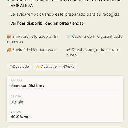
MORALEJA
Le avisaremos cuando este preparado para su recogida
Verificar disponibilidad en otras tiendas
📦 Embalaje reforzado anti-
❄️ Cadena de frío garantizada
impactos
🚚 Envío 24-48h península
↩️ Devolución gratis si no te
gusta
Destilado
✨ Destilado — Whisky
BODEGA
Jameson Distillery
ORIGEN
Irlanda
GRADO
40.0% vol.