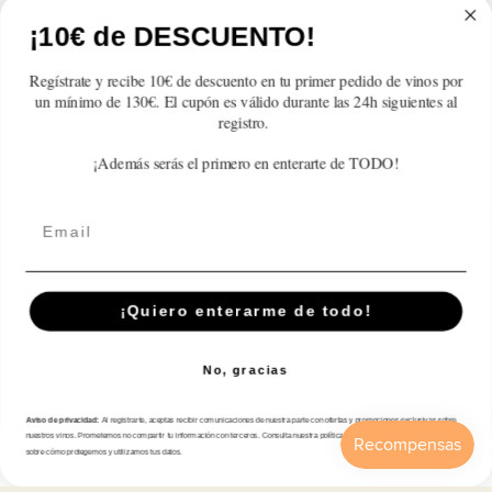
Atención al cliente
¡10€ de DESCUENTO!
Categorías
Regístrate y recibe 10€ de descuento en tu primer pedido de vinos por
un mínimo de 130€. El cupón es válido durante las 24h siguientes al
Información
registro.
¡Además serás el primero en enterarte de TODO!
Contacto
Email
Español
© 2026,
En Copa de Balón
-
¡Quiero enterarme de todo!
Disfruta con responsabilidad · No se vende alcohol a menores de 18 años ·
febe.es
No, gracias
Formas
de
Aviso de privacidad:
Al registrarte, aceptas recibir comunicaciones de nuestra parte con ofertas y promociones exclusivas sobre
pago
nuestros vinos. Prometemos no compartir tu información con terceros. Consulta nuestra política de privacidad para más detalles
sobre cómo protegemos y utilizamos tus datos.
Inicio
Catálogo
Buscar
Cuenta
Carrito