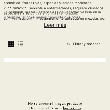
aromática, frutas rojas, especias y acidez moderada.
2. **Cultivo**: Sensible a enfermedades, requiere cuidados
En resumen, la uva Bastarda es una variedad valiosa en la
especiales y se cultiva en climas templados.
viticultura, aunque menos conocida que otras.
3. **Vinificación**: Frecuentemente utilizada en mezclas por
su estructura y carácter, aunque también se producen vinos
Leer más
monovarietales.
Filtrar y ordenar
No se encontró ningún producto
Usa menos filtros o
borra todo