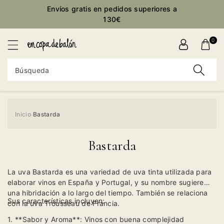
ctamente
Envíos gratis en pedidos superiores a
ontenido
130€
0
Búsqueda
Inicio
Bastarda
›
Bastarda
La uva Bastarda es una variedad de uva tinta utilizada para
elaborar vinos en España y Portugal, y su nombre sugiere
una hibridación a lo largo del tiempo. También se relaciona
Sus características incluyen:
con la uva Trousseau de Francia.
1. **Sabor y Aroma**: Vinos con buena complejidad