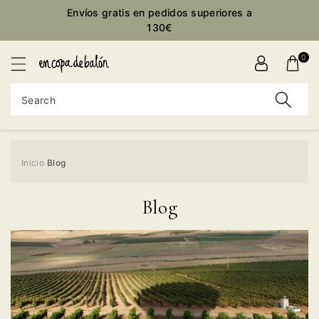
Envíos gratis en pedidos superiores a
ontent
130€
0
Search
Inicio
Blog
›
Blog