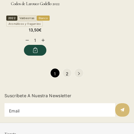
Codos de Larouco Godello 2022
2022
Valdeorras
Blanco
Aromáticos y fragantes
Regular
13,50€
price
Decrease
Increase
quantity
quantity
for
for
1
2
Suscríbete A Nuestra Newsletter
Email