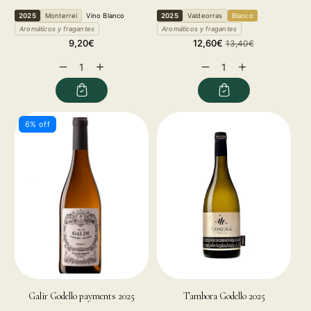
2025
Monterrei
Vino Blanco
2025
Valdeorras
Blanco
Aromáticos y fragantes
Aromáticos y fragantes
Regular
Sale
Regular
9,20€
12,60€
13,40€
price
price
price
Decrease
Increase
Decrease
Increase
quantity
quantity
quantity
quantity
for
for
for
for
6% off
Galir Godello payments 2025
Tambora Godello 2025