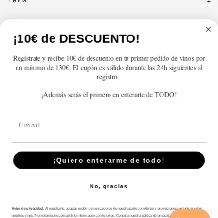
Tienda
Atención al cliente
¡10€ de DESCUENTO!
Categorías
Regístrate y recibe 10€ de descuento en tu primer pedido de vinos por
un mínimo de 130€. El cupón es válido durante las 24h siguientes al
Información
registro.
¡Además serás el primero en enterarte de TODO!
Contacto
Email
English
© 2026,
En Copa de Balón
Powered by Shopify
¡Quiero enterarme de todo!
Disfruta con responsabilidad · No se vende alcohol a menores de 18 años ·
febe.es
No, gracias
Payment
methods
Aviso de privacidad:
Al registrarte, aceptas recibir comunicaciones de nuestra parte con ofertas y promociones exclusivas sobre
nuestros vinos. Prometemos no compartir tu información con terceros. Consulta nuestra política de privacidad para más detalles