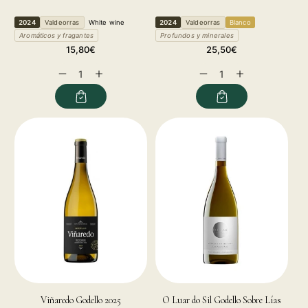
2024
Valdeorras
White wine
2024
Valdeorras
Blanco
Aromáticos y fragantes
Profundos y minerales
Regular
Regular
15,80€
25,50€
price
price
Decrease
Increase
Decrease
Increase
quantity
quantity
quantity
quantity
for
for
for
for
Viñaredo Godello 2025
O Luar do Sil Godello Sobre Lías