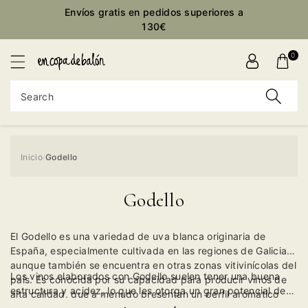
Envíos gratis en pedidos superiores a
ontent
130€
0
Search
Inicio
Godello
›
Godello
El Godello es una variedad de uva blanca originaria de
España, especialmente cultivada en las regiones de Galicia,
aunque también se encuentra en otras zonas vitivinícolas del
Los vinos elaborados con Godello suelen tener una buena
país. Es conocida por su capacidad para producir vinos de
estructura y acidez, lo que les otorga un gran potencial de
alta calidad, que a menudo presentan un perfil aromático
envejecimiento. Esta variedad ha ganado reconocimiento