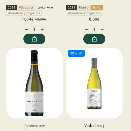
2025
Valdeorras
White wine
2025
Ribeiro
Blanco
Aromáticos y fragantes
Aromáticos y fragantes
Sale
Regular
Regular
11,84€
8,60€
12,60€
price
price
price
Decrease
Increase
Decrease
Increase
quantity
quantity
quantity
quantity
for
for
for
for
10% off
Polvorete 2025
Valdesil 2024