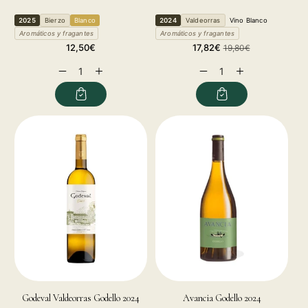
2025
Bierzo
Blanco
2024
Valdeorras
Vino Blanco
Aromáticos y fragantes
Aromáticos y fragantes
Regular
Sale
Regular
12,50€
17,82€
19,80€
price
price
price
Decrease
Increase
Decrease
Increase
quantity
quantity
quantity
quantity
for
for
for
for
Godeval Valdeorras Godello 2024
Avancia Godello 2024