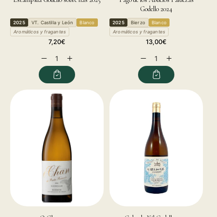
Godello 2024
2025
VT. Castilla y León
Blanco
2025
Bierzo
Blanco
Aromáticos y fragantes
Aromáticos y fragantes
Regular
Regular
7,20€
13,00€
price
price
Decrease
Increase
Decrease
Increase
quantity
quantity
quantity
quantity
for
for
for
for