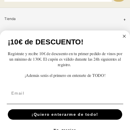
Tienda
Atención al cliente
¡10€ de DESCUENTO!
Categorías
Regístrate y recibe 10€ de descuento en tu primer pedido de vinos por
un mínimo de 130€. El cupón es válido durante las 24h siguientes al
Información
registro.
¡Además serás el primero en enterarte de TODO!
Contacto
Email
English
© 2026,
En Copa de Balón
Powered by Shopify
¡Quiero enterarme de todo!
Disfruta con responsabilidad · No se vende alcohol a menores de 18 años ·
febe.es