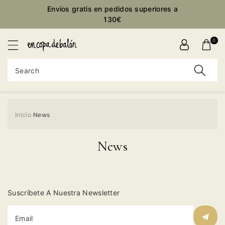
Envíos gratis en pedidos superiores a
ontent
130€
0
Search
Inicio
News
›
News
Suscríbete A Nuestra Newsletter
Email