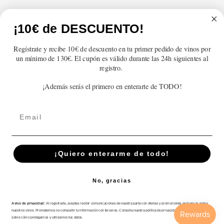
Atención al cliente
¡10€ de DESCUENTO!
Categorías
Regístrate y recibe 10€ de descuento en tu primer pedido de vinos por
un mínimo de 130€. El cupón es válido durante las 24h siguientes al
Información
registro.
¡Además serás el primero en enterarte de TODO!
Contacto
Email
English
© 2026,
En Copa de Balón
Powered by Shopify
¡Quiero enterarme de todo!
Disfruta con responsabilidad · No se vende alcohol a menores de 18 años ·
febe.es
No, gracias
Payment
methods
Aviso de privacidad:
Al registrarte, aceptas recibir comunicaciones de nuestra parte con ofertas y promociones exclusivas sobre
nuestros vinos. Prometemos no compartir tu información con terceros. Consulta nuestra política de privacidad para más detalles
sobre cómo protegemos y utilizamos tus datos.