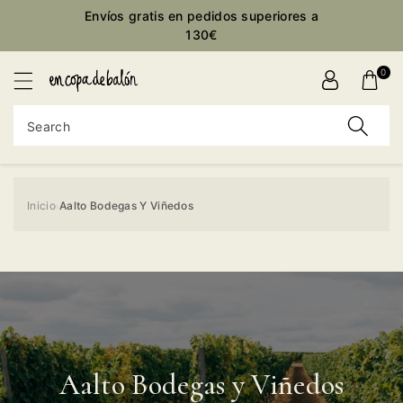
Envíos gratis en pedidos superiores a
ontent
130€
0
Search
Inicio
Aalto Bodegas Y Viñedos
›
Aalto Bodegas y Viñedos