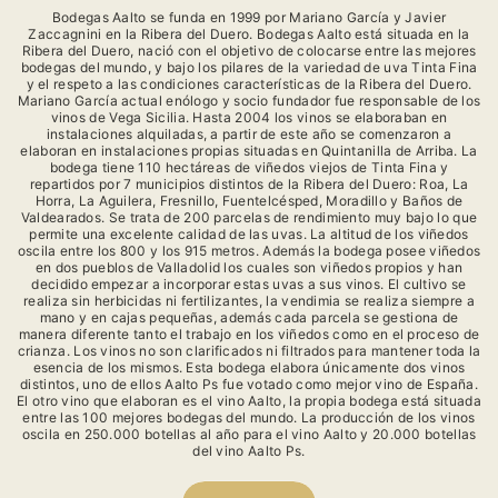
Bodegas Aalto se funda en 1999 por Mariano García y Javier
Zaccagnini en la Ribera del Duero. Bodegas Aalto está situada en la
Ribera del Duero, nació con el objetivo de colocarse entre las mejores
bodegas del mundo, y bajo los pilares de la variedad de uva Tinta Fina
y el respeto a las condiciones características de la Ribera del Duero.
Mariano García actual enólogo y socio fundador fue responsable de los
vinos de Vega Sicilia. Hasta 2004 los vinos se elaboraban en
instalaciones alquiladas, a partir de este año se comenzaron a
elaboran en instalaciones propias situadas en Quintanilla de Arriba. La
bodega tiene 110 hectáreas de viñedos viejos de Tinta Fina y
repartidos por 7 municipios distintos de la Ribera del Duero: Roa, La
Horra, La Aguilera, Fresnillo, Fuentelcésped, Moradillo y Baños de
Valdearados. Se trata de 200 parcelas de rendimiento muy bajo lo que
permite una excelente calidad de las uvas. La altitud de los viñedos
oscila entre los 800 y los 915 metros. Además la bodega posee viñedos
en dos pueblos de Valladolid los cuales son viñedos propios y han
decidido empezar a incorporar estas uvas a sus vinos. El cultivo se
realiza sin herbicidas ni fertilizantes, la vendimia se realiza siempre a
mano y en cajas pequeñas, además cada parcela se gestiona de
manera diferente tanto el trabajo en los viñedos como en el proceso de
crianza. Los vinos no son clarificados ni filtrados para mantener toda la
esencia de los mismos. Esta bodega elabora únicamente dos vinos
distintos, uno de ellos Aalto Ps fue votado como mejor vino de España.
El otro vino que elaboran es el vino Aalto, la propia bodega está situada
entre las 100 mejores bodegas del mundo. La producción de los vinos
oscila en 250.000 botellas al año para el vino Aalto y 20.000 botellas
del vino Aalto Ps.