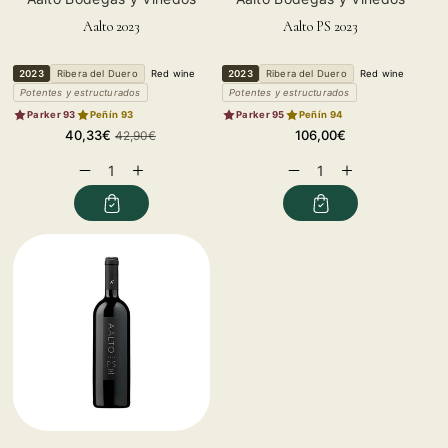
Aalto 2023
Aalto PS 2023
2023
Ribera del Duero
Red wine
2023
Ribera del Duero
Red wine
Potentes y estructurados
Potentes y estructurados
Parker 93
Peñín 93
Parker 95
Peñín 94
Sale
Regular
Regular
40,33€
106,00€
42,90€
price
price
price
Decrease
Increase
Decrease
Increase
quantity
quantity
quantity
quantity
for
for
for
for