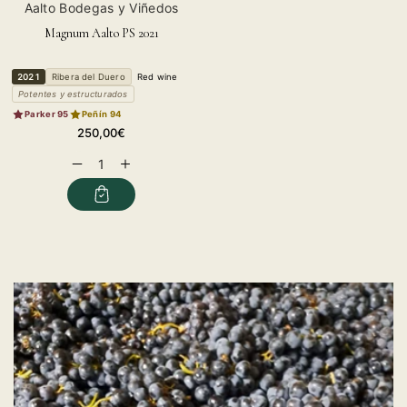
Vendor:
Aalto Bodegas y Viñedos
Magnum Aalto PS 2021
2021
Ribera del Duero
Red wine
Potentes y estructurados
Parker 95
Peñín 94
Regular
250,00€
price
Decrease
Increase
quantity
quantity
for
for