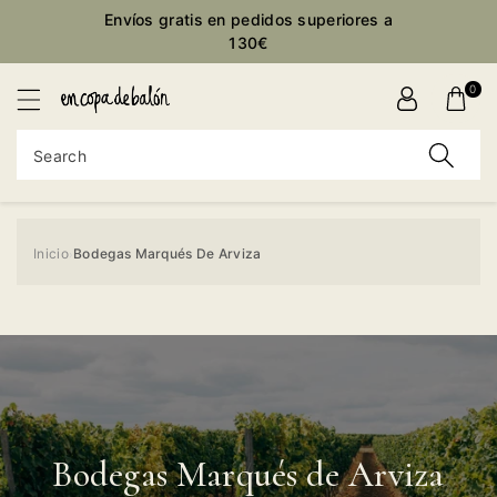
Envíos gratis en pedidos superiores a
ontent
130€
0
Search
Inicio
Bodegas Marqués De Arviza
›
Bodegas Marqués de Arviza