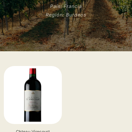
País:
Francia
Región:
Burdeos
Vendor:
Chteau Virecourt