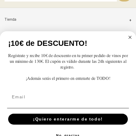
Tienda
Atención al cliente
¡10€ de DESCUENTO!
Categorías
Regístrate y recibe 10€ de descuento en tu primer pedido de vinos por
un mínimo de 130€. El cupón es válido durante las 24h siguientes al
Información
registro.
¡Además serás el primero en enterarte de TODO!
Contacto
Email
English
© 2026,
En Copa de Balón
Powered by Shopify
¡Quiero enterarme de todo!
Disfruta con responsabilidad · No se vende alcohol a menores de 18 años ·
febe.es
No, gracias