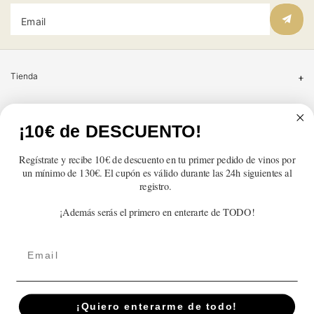
Email
Tienda
Atención al cliente
¡10€ de DESCUENTO!
Categorías
Regístrate y recibe 10€ de descuento en tu primer pedido de vinos por
un mínimo de 130€. El cupón es válido durante las 24h siguientes al
Información
registro.
¡Además serás el primero en enterarte de TODO!
Contacto
Email
English
© 2026,
En Copa de Balón
Powered by Shopify
¡Quiero enterarme de todo!