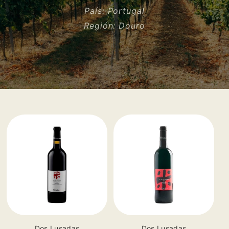
País:
Portugal
Región:
Douro
Vendor:
Vendor:
Dos Lusadas
Dos Lusadas