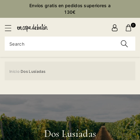
Envíos gratis en pedidos superiores a
ontent
130€
0
Search
Inicio
Dos Lusíadas
›
Dos Lusíadas