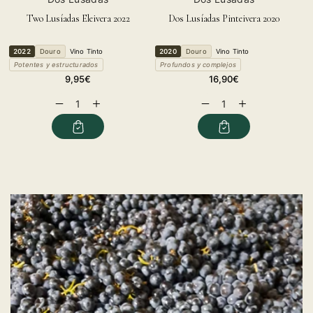
Two Lusíadas Eleivera 2022
Dos Lusíadas Pinteivera 2020
2022
Douro
Vino Tinto
2020
Douro
Vino Tinto
Potentes y estructurados
Profundos y complejos
Regular
Regular
9,95€
16,90€
price
price
Decrease
Increase
Decrease
Increase
quantity
quantity
quantity
quantity
for
for
for
for