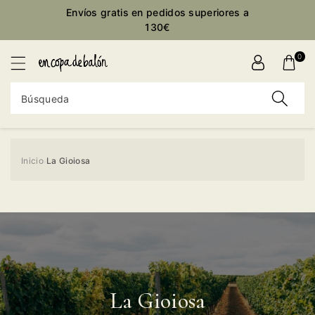
ctamente
Envíos gratis en pedidos superiores a
ontenido
130€
0
Búsqueda
Inicio
La Gioiosa
›
La Gioiosa