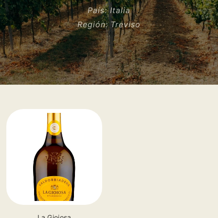
País:
Italia
Región:
Treviso
Proveedor:
La Gioiosa