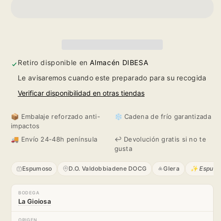
para
para
La
La
Gioiosa
Gioiosa
Valdobbiadene
Valdobbiadene
Retiro disponible en
Almacén DIBESA
Le avisaremos cuando este preparado para su recogida
Prosecco
Prosecco
Verificar disponibilidad en otras tiendas
Superiore
Superiore
📦 Embalaje reforzado anti-
❄️ Cadena de frío garantizada
DOCG
DOCG
impactos
🚚 Envío 24-48h península
↩️ Devolución gratis si no te
gusta
Espumoso
D.O. Valdobbiadene DOCG
Glera
✨ Espumo
BODEGA
La Gioiosa
ORIGEN