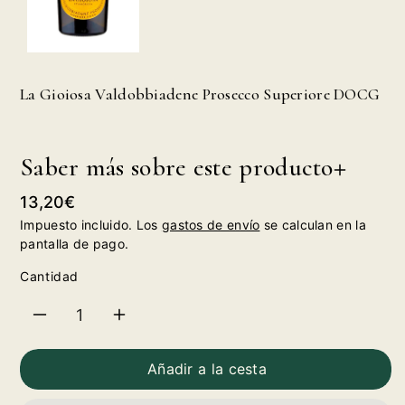
La Gioiosa Valdobbiadene Prosecco Superiore DOCG
Saber más sobre este producto
Precio
13,20€
habitual
Impuesto incluido. Los
gastos de envío
se calculan en la
pantalla de pago.
Cantidad
Reducir
Aumentar
cantidad
cantidad
Añadir a la cesta