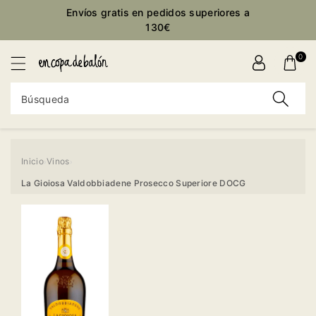
ctamente
Envíos gratis en pedidos superiores a
ontenido
130€
0
Búsqueda
Inicio
Vinos
›
›
Ir
La Gioiosa Valdobbiadene Prosecco Superiore DOCG
directamente
a la
información
del producto