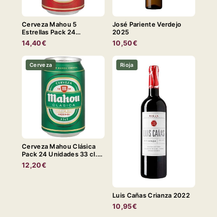
Cerveza Mahou 5
José Pariente Verdejo
Estrellas Pack 24
2025
Unidades 33cl. LATA
14,40€
10,50€
Cerveza
Rioja
Cerveza Mahou Clásica
Pack 24 Unidades 33 cl.
LATA
12,20€
Luis Cañas Crianza 2022
10,95€