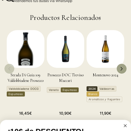
Atendemos tus dudas via WhatsApp
Productos Relacionados
Strada Di Guia 109
Prosecco DOC Treviso
Montenovo 2024
Valdobbiadene Prosecco
Maccari
Superiore
2
Valdobbiadene DOCG
2024
Valdeorras
Veneto
Espumoso
R
Espumoso
Blanco
T
Aromáticos y fragantes
M
Precio
Precio
Precio
16,45€
10,90€
11,90€
habitual
habitual
habitual
Reducir
Aumentar
Reducir
Aumentar
Reducir
Aumentar
cantidad
cantidad
cantidad
cantidad
cantidad
cantidad