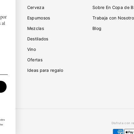
Cerveza
Sobre En Copa de B
 por
ciones
Espumosos
Trabaja con Nosotro
 al
Mezclas
Blog
Destilados
iones
Vino
idad
Ofertas
Ideas para regalo
sobre
Disfruta con r
les