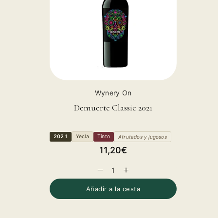
Proveedor:
Wynery On
Demuerte Classic 2021
2021
Yecla
Tinto
Afrutados y jugosos
Precio
11,20€
habitual
Reducir
Aumentar
cantidad
cantidad
para
para
Añadir a la cesta