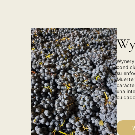
Wy
Wynery 
condici
su enfo
Muerte"
carácte
una int
cuidado
W