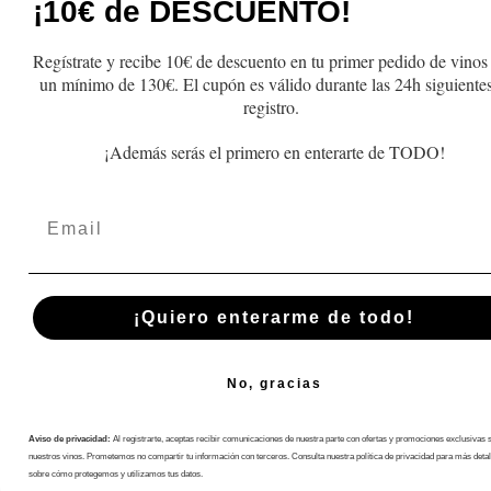
¡10€ de DESCUENTO!
Productos
FAQs
Regístrate y recibe 10€ de descuento en tu primer pedido de vinos
Lo más vendido
Cambios y Devolu
un mínimo de 130€. El cupón es válido durante las 24h siguientes
Regalo
Pedidos y Envío
registro.
Recogida
¡Además serás el primero en enterarte de TODO!
Términos y Condic
Email
Política de privac
Aviso Legal
Blog
¡Quiero enterarme de todo!
No, gracias
Aviso de privacidad:
Al registrarte, aceptas recibir comunicaciones de nuestra parte con ofertas y promociones exclusivas 
Español
nuestros vinos. Prometemos no compartir tu información con terceros. Consulta nuestra política de privacidad para más detal
sobre cómo protegemos y utilizamos tus datos.