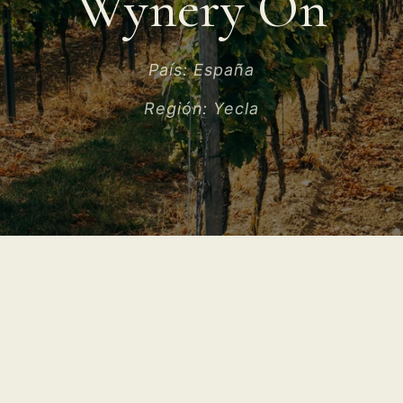
Wynery On
País:
España
Región:
Yecla