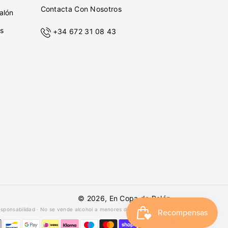
Contacta Con Nosotros
alón
s
+34 672 31 08 43
© 2026,
En Copa de Balón
-
esponsabilidad · No se vende alcohol a menores de 18 años ·
febe.es
Formas