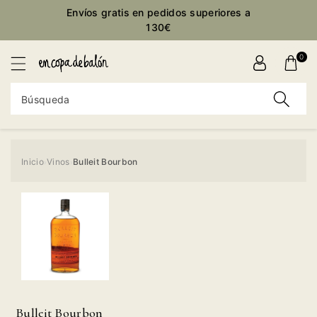
ctamente
Envíos gratis en pedidos superiores a
ontenido
130€
0
Búsqueda
Inicio
Vinos
Bulleit Bourbon
›
›
Ir
directamente
a la
información
del producto
Bulleit Bourbon