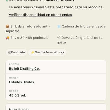
Le avisaremos cuando este preparado para su recogida
Verificar disponibilidad en otras tiendas
📦 Embalaje reforzado anti-
❄️ Cadena de frío garantizada
impactos
🚚 Envío 24-48h península
↩️ Devolución gratis si no te
gusta
Destilado
✨ Destilado — Whisky
BODEGA
Bulleit Distilling Co.
ORIGEN
Estados Unidos
GRADO
45.0% vol.
Nota de cata