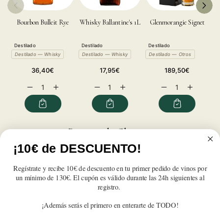
Bourbon Bulleit Rye
Whisky Ballantine's 1L
Glenmorangie Signet
Destilado
Destilado
Destilado
B
Destilado — Whisky
Destilado — Whisky
Destilado — Otros
D
Precio
Precio
Precio
36,40€
17,95€
189,50€
habitual
habitual
habitual
Reducir
Aumentar
Reducir
Aumentar
Reducir
Aumentar
cantidad
cantidad
cantidad
cantidad
cantidad
cantidad
para
para
para
para
para
para
Bulleit
Bulleit
Bulleit
Bulleit
Bulleit
Bulleit
Bourbon
Bourbon
Bourbon
Bourbon
Bourbon
Bourbon
Reseñas de Clientes
¡10€ de DESCUENTO!
Sé el primero en escribir una reseña
Regístrate y recibe 10€ de descuento en tu primer pedido de vinos por
un mínimo de 130€. El cupón es válido durante las 24h siguientes al
Write a review
registro.
¡Además serás el primero en enterarte de TODO!