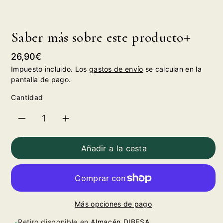
Saber más sobre este producto
Precio
26,90€
habitual
Impuesto incluido. Los
gastos de envío
se calculan en la
pantalla de pago.
Cantidad
Reducir
Aumentar
cantidad
cantidad
Añadir a la cesta
para
para
Bulleit
Bulleit
Más opciones de pago
Bourbon
Bourbon
Retiro disponible en
Almacén DIBESA