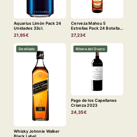
Aquarius Limón Pack 24
Cerveza Mahou 5
Unidades 33cl.
Estrellas Pack 24 Botella
33cl.
21,95€
27,23€
Destilado
Ribera del Duero
Pago de los Capellanes
Crianza 2023
24,35€
Whisky Johnnie Walker
Black Label