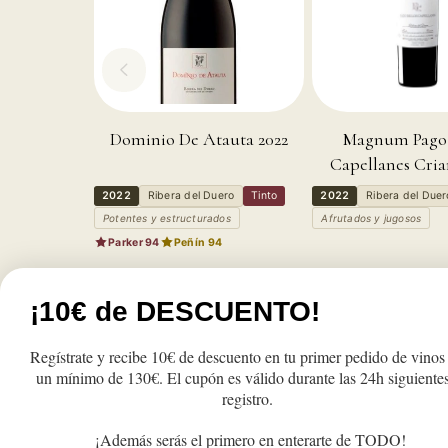
Dominio De Atauta 2022
Magnum Pago 
Capellanes Cria
2022
Ribera del Duero
Tinto
2022
Ribera del Duer
Potentes y estructurados
Afrutados y jugosos
Parker 94
Peñín 94
Precio
Precio
30,90€
52,50
¡10€ de DESCUENTO!
habitual
habitual
Reducir
Aumentar
Reducir
A
cantidad
cantidad
cantidad
c
Regístrate y recibe 10€ de descuento en tu primer pedido de vinos
para
para
para
p
Añadir a la cesta
Añadir a la c
un mínimo de 130€. El cupón es válido durante las 24h siguientes
Pago
Pago
Pago
P
registro.
de
de
de
d
los
los
los
l
¡Además serás el primero en enterarte de TODO!
Capellanes
Capellanes
Capellane
C