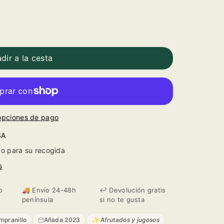
dir a la cesta
opciones de pago
SA
o para su recogida
s
o
🚚 Envío 24-48h
↩️ Devolución gratis
península
si no te gusta
mpranillo
Añada 2023
✨ Afrutados y jugosos