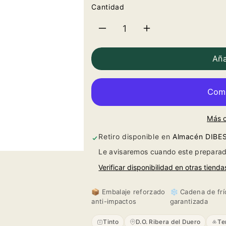
Cantidad
Reducir
Aumentar
cantidad
cantidad
Aña
para
para
Pago
Pago
Más 
de
de
Retiro disponible en
Almacén DIBE
los
los
Le avisaremos cuando este preparad
Capellanes
Capellanes
Verificar disponibilidad en otras tienda
Crianza
Crianza
📦 Embalaje reforzado
❄️ Cadena de frí
anti-impactos
garantizada
2023
2023
Tinto
D.O. Ribera del Duero
Te