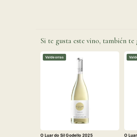
Si te gusta este vino, también te 
Valdeorras
Vald
O Luar do Sil Godello 2025
O Luar