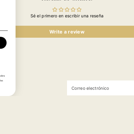
rianza
Crianza
Crianza
Crianza
Cri
023
2023
2023
2023
20
Sé el primero en escribir una reseña
Write a review
sobre
les
Correo electrónico
Categorías
Información