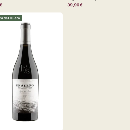
€
39,90€
ra del Duero