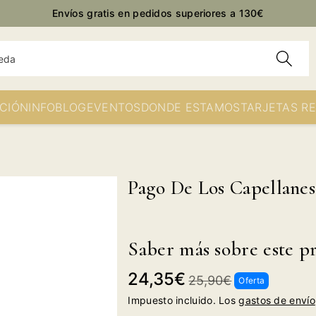
Envíos gratis en pedidos superiores a 130€
eda
CIÓN
INFO
BLOG
EVENTOS
DONDE ESTAMOS
TARJETAS R
Pago De Los Capellanes
Saber más sobre este p
Precio
Precio
24,35€
25,90€
Oferta
de
habitual
Impuesto incluido. Los
gastos de envío
oferta