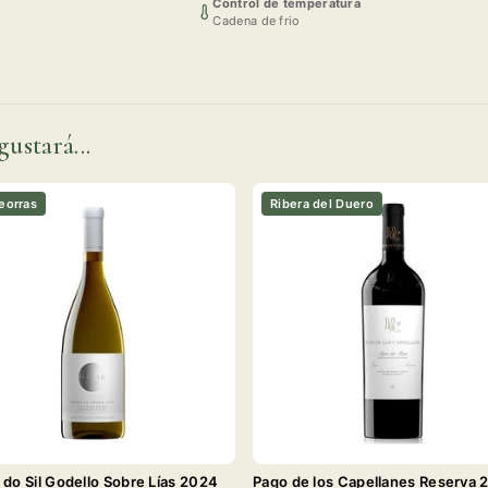
Control de temperatura
Cadena de frio
gustará...
eorras
Ribera del Duero
 do Sil Godello Sobre Lías 2024
Pago de los Capellanes Reserva 