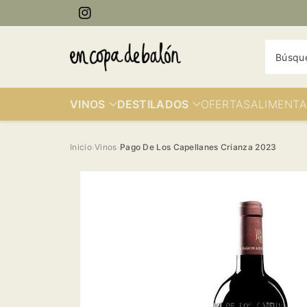
ectamente
Instagram
contenido
Búsqu
VINOS
DESTILADOS
OFERTAS
ALIMENTA
Inicio
Vinos
Pago De Los Capellanes Crianza 2023
›
›
Ir
directamente
a la
información
del producto