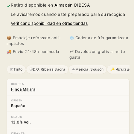
Retiro disponible en
Almacén DIBESA
Le avisaremos cuando este preparado para su recogida
Verificar disponibilidad en otras tiendas
📦 Embalaje reforzado anti-
❄️ Cadena de frío garantizada
impactos
🚚 Envío 24-48h península
↩️ Devolución gratis si no te
gusta
Tinto
D.O. Ribeira Sacra
Mencía, Sousón
✨ Afrutados 
BODEGA
Finca Millara
ORIGEN
España
GRADO
13.0% vol.
CRIANZA