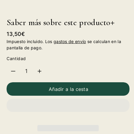
Saber más sobre este producto
Precio
13,50€
habitual
Impuesto incluido. Los
gastos de envío
se calculan en la
pantalla de pago.
Cantidad
Reducir
Aumentar
cantidad
cantidad
Añadir a la cesta
para
para
El
El
Prohibido
Prohibido