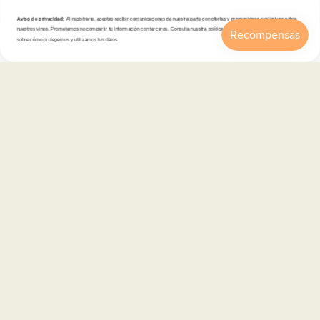
Aviso de privacidad:
Al registrarte, aceptas recibir comunicaciones de nuestra parte con ofertas y promociones exclusivas sobre
Tienda
nuestros vinos. Prometemos no compartir tu información con terceros. Consulta nuestra política de privacidad para más detalles
sobre cómo protegemos y utilizamos tus datos.
Inicio
Catálogo
Buscar
Cuenta
Carrito
Atención al cliente
Categorías
Información
Contacto
Español
© 2026,
En Copa de Balón
-
Disfruta con responsabilidad · No se vende alcohol a menores de 18 años ·
febe.es
Formas