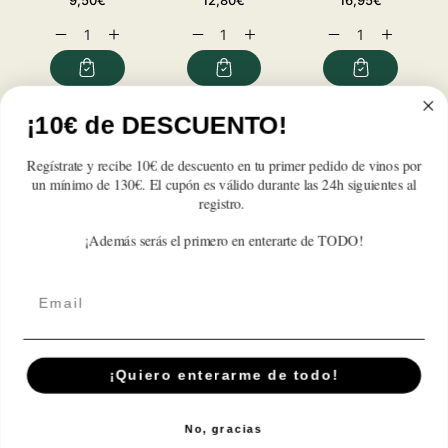
habitual
habitual
habitual
Reducir
Aumentar
Reducir
Aumentar
Reducir
Aumentar
cantidad
cantidad
cantidad
cantidad
cantidad
cantidad
para
para
para
para
para
para
El
El
El
El
El
El
Prohibido
Prohibido
Prohibido
Prohibido
Prohibido
Prohibido
¡10€ de DESCUENTO!
Reseñas de Clientes
Regístrate y recibe 10€ de descuento en tu primer pedido de vinos por
Sé el primero en escribir una reseña
un mínimo de 130€. El cupón es válido durante las 24h siguientes al
registro.
Write a review
¡Además serás el primero en enterarte de TODO!
Email
Suscríbete A Nuestra Newsletter
¡Quiero enterarme de todo!
Correo electrónico
No, gracias