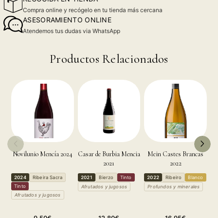
Compra online y recógelo en tu tienda más cercana
ASESORAMIENTO ONLINE
Atendemos tus dudas via WhatsApp
Productos Relacionados
Novilunio Mencía 2024
Casar de Burbia Mencia
Mein Castes Brancas
2021
2022
2024
Ribeira Sacra
2021
Bierzo
Tinto
2022
Ribeiro
Blanco
2
Tinto
T
Afrutados y jugosos
Profundos y minerales
Afrutados y jugosos
A
Precio
Precio
Precio
9,50€
12,80€
16,95€