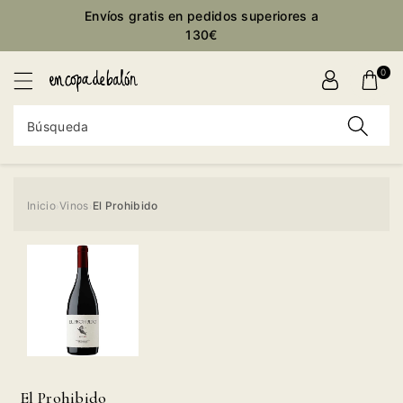
ctamente
Envíos gratis en pedidos superiores a
ontenido
130€
0
Búsqueda
Inicio
Vinos
El Prohibido
›
›
Ir
directamente
a la
información
del producto
El Prohibido