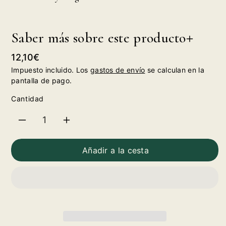
Saber más sobre este producto
Precio
12,10€
habitual
Impuesto incluido. Los
gastos de envío
se calculan en la
pantalla de pago.
Cantidad
Reducir
Aumentar
cantidad
cantidad
Añadir a la cesta
para
para
Gin
Gin
Bombay
Bombay