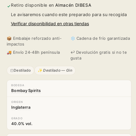
Original
Original
Retiro disponible en
Almacén DIBESA
Le avisaremos cuando este preparado para su recogida
Verificar disponibilidad en otras tiendas
📦 Embalaje reforzado anti-
❄️ Cadena de frío garantizada
impactos
🚚 Envío 24-48h península
↩️ Devolución gratis si no te
gusta
Destilado
✨ Destilado — Gin
BODEGA
Bombay Spirits
ORIGEN
Inglaterra
GRADO
40.0% vol.