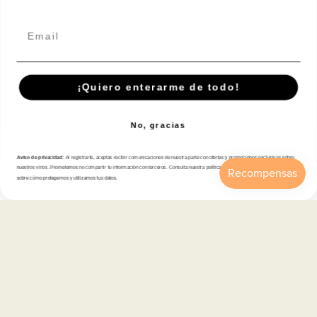
Email
Suscríbete A Nuestra Newsletter
¡Quiero enterarme de todo!
Correo electrónico
No, gracias
Tienda
Aviso de privacidad:
Al registrarte, aceptas recibir comunicaciones de nuestra parte con ofertas y promociones exclusivas sobre
nuestros vinos. Prometemos no compartir tu información con terceros. Consulta nuestra política de privacidad para más detalles
sobre cómo protegemos y utilizamos tus datos.
Atención al cliente
Inicio
Catálogo
Buscar
Cuenta
Carrito
Categorías
Información
Contacto