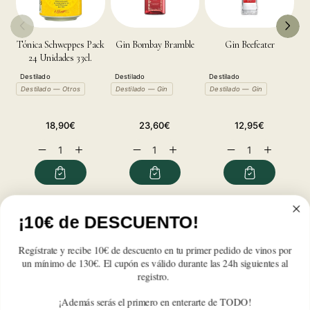
Tónica Schweppes Pack
Gin Bombay Bramble
Gin Beefeater
24 Unidades 33cl.
Destilado
Destilado
Destilado
D
Destilado — Otros
Destilado — Gin
Destilado — Gin
D
Precio
Precio
Precio
18,90€
23,60€
12,95€
habitual
habitual
habitual
Reducir
Aumentar
Reducir
Aumentar
Reducir
Aumentar
cantidad
cantidad
cantidad
cantidad
cantidad
cantidad
para
para
para
para
para
para
Gin
Gin
Gin
Gin
Gin
Gin
Bombay
Bombay
Bombay
Bombay
Bombay
Bombay
Reseñas de Clientes
Original
Original
Original
Original
Original
Original
¡10€ de DESCUENTO!
Regístrate y recibe 10€ de descuento en tu primer pedido de vinos por
Sé el primero en escribir una reseña
un mínimo de 130€. El cupón es válido durante las 24h siguientes al
registro.
Write a review
¡Además serás el primero en enterarte de TODO!