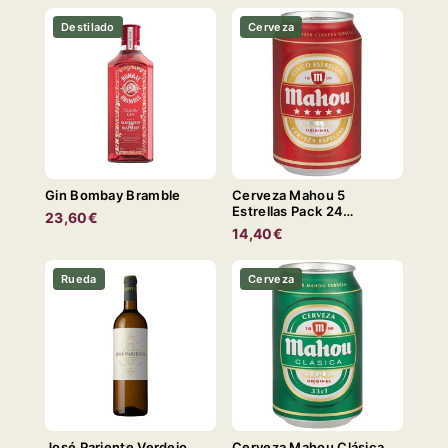
Destilado
Cerveza
Gin Bombay Bramble
Cerveza Mahou 5
Estrellas Pack 24
23,60€
Unidades 33cl. LATA
14,40€
Rueda
Cerveza
José Pariente Verdejo
Cerveza Mahou Clásica