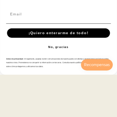
Email
Suscríbete A Nuestra Newsletter
¡Quiero enterarme de todo!
Correo electrónico
No, gracias
Aviso de privacidad:
Al registrarte, aceptas recibir comunicaciones de nuestra parte con ofertas y promociones exclusivas sobre
Tienda
nuestros vinos. Prometemos no compartir tu información con terceros. Consulta nuestra política de privacidad para más detalles
sobre cómo protegemos y utilizamos tus datos.
Inicio
Catálogo
Buscar
Cuenta
Carrito
Atención al cliente
Categorías
Información
Contacto