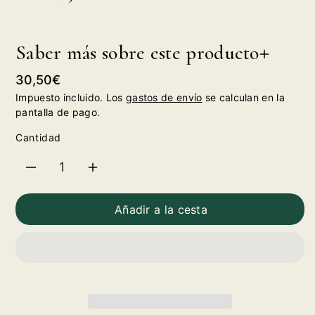
Saber más sobre este producto
Precio
30,50€
habitual
Impuesto incluido. Los
gastos de envío
se calculan en la
pantalla de pago.
Cantidad
Reducir
Aumentar
cantidad
cantidad
Añadir a la cesta
para
para
Habla
Habla
Nº
Nº