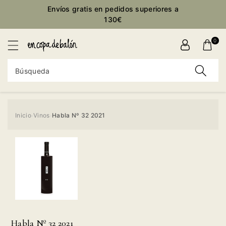
ctamente
Envíos gratis en pedidos superiores a
ontenido
130€
0
Búsqueda
Inicio
Vinos
Habla Nº 32 2021
›
›
Ir
directamente
a la
información
del producto
Habla Nº 32 2021