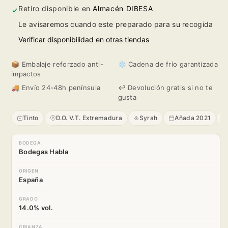
32
32
Retiro disponible en
Almacén DIBESA
Le avisaremos cuando este preparado para su recogida
2021
2021
Verificar disponibilidad en otras tiendas
📦 Embalaje reforzado anti-
❄️ Cadena de frío garantizada
impactos
🚚 Envío 24-48h península
↩️ Devolución gratis si no te
gusta
Tinto
D.O. V.T. Extremadura
Syrah
Añada 2021
✨
BODEGA
Bodegas Habla
ORIGEN
España
GRADO
14.0% vol.
CRIANZA