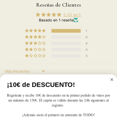
Nº
Nº
Nº
Nº
Nº
Nº
Reseñas de Clientes
32
32
32
32
32
32
2021
2021
2021
2021
2021
2021
5.00 de 5
Basado en 1 reseña
1
0
0
0
0
Sort by
¡10€ de DESCUENTO!
Carmen Sánchez
Regístrate y recibe 10€ de descuento en tu primer pedido de vinos por
un mínimo de 130€. El cupón es válido durante las 24h siguientes al
Habla n.22
registro.
Es un vinazo. Muy redondo. Lo hemos tomaso estas fiestas y
¡Además serás el primero en enterarte de TODO!
les ha encantado a todos!