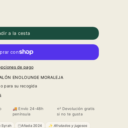
dir a la cesta
opciones de pago
BALÓN ENOLOUNGE MORALEJA
o para su recogida
s
o
🚚 Envío 24-48h
↩️ Devolución gratis
península
si no te gusta
Syrah
Añada 2024
✨ Afrutados y jugosos