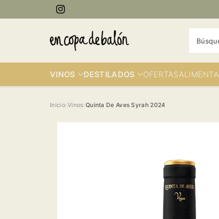
ectamente
Instagram
contenido
Búsqu
VINOS
DESTILADOS
OFERTAS
ALIMENTA
Inicio
Vinos
Quinta De Aves Syrah 2024
›
›
Ir
directamente
a la
información
del producto