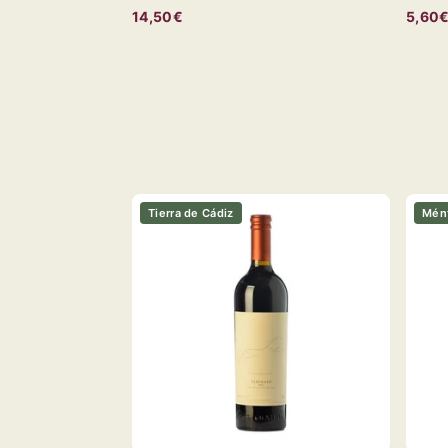
14,50€
5,60
Tierra de Cádiz
Mént