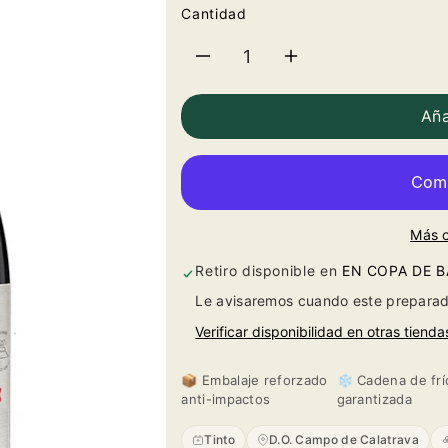
Cantidad
Reducir
Aumentar
cantidad
cantidad
Aña
para
para
Quinta
Quinta
Más 
de
de
Retiro disponible en
EN COPA DE 
Aves
Aves
Le avisaremos cuando este preparad
Syrah
Syrah
Verificar disponibilidad en otras tienda
2024
2024
📦 Embalaje reforzado
❄️ Cadena de frí
anti-impactos
garantizada
Tinto
D.O. Campo de Calatrava