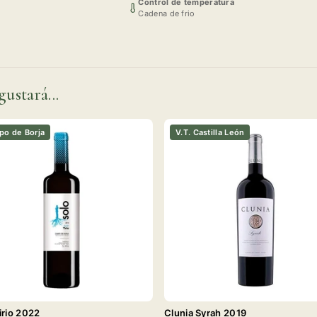
Control de temperatura
Cadena de frio
gustará...
o de Borja
V.T. Castilla León
irio 2022
Clunia Syrah 2019