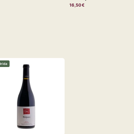
€
16,50€
rida