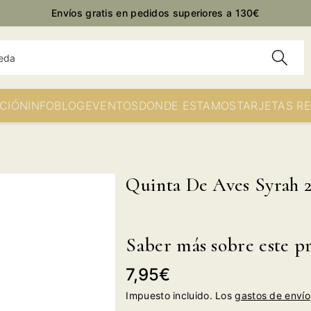
Envíos gratis en pedidos superiores a 130€
eda
CIÓN
INFO
BLOG
EVENTOS
DONDE ESTAMOS
TARJETAS R
Quinta De Aves Syrah 
Saber más sobre este p
Precio
7,95€
habitual
Impuesto incluido. Los
gastos de envío