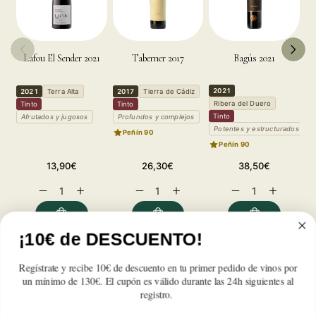
Lafou El Sender 2021
Taberner 2017
Bagús 2021
El
2021
2021
Terra Alta
2017
Tierra de Cádiz
2
Ribera del Duero
Tinto
Tinto
M
Tinto
Afrutados y jugosos
Profundos y complejos
Potentes y estructurados
Peñín 90
Peñín 90
Precio
Precio
Precio
13,90€
26,30€
38,50€
habitual
habitual
habitual
Reducir
Aumentar
Reducir
Aumentar
Reducir
Aumentar
cantidad
cantidad
cantidad
cantidad
cantidad
cantidad
para
para
para
para
para
para
LaFou
LaFou
LaFou
LaFou
LaFou
LaFou
¡10€ de DESCUENTO!
de
de
de
de
de
de
Reseñas de Clientes
Batea
Batea
Batea
Batea
Batea
Batea
Regístrate y recibe 10€ de descuento en tu primer pedido de vinos por
2016
2016
2016
2016
2016
2016
un mínimo de 130€. El cupón es válido durante las 24h siguientes al
registro.
Sé el primero en escribir una reseña