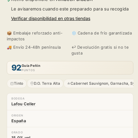
Batea
Batea
Le avisaremos cuando este preparado para su recogida
2016
2016
Verificar disponibilidad en otras tiendas
📦 Embalaje reforzado anti-
❄️ Cadena de frío garantizada
impactos
🚚 Envío 24-48h península
↩️ Devolución gratis si no te
gusta
92
Guía Peñín
PUNTOS
Tinto
D.O. Terra Alta
Cabernet Sauvignon, Garnacha, Syr
BODEGA
Lafou Celler
ORIGEN
España
GRADO
15.0% vol.