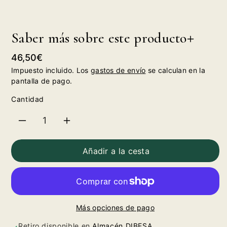
Saber más sobre este producto
Precio
46,50€
habitual
Impuesto incluido. Los
gastos de envío
se calculan en la
pantalla de pago.
Cantidad
Reducir
Aumentar
cantidad
cantidad
Añadir a la cesta
para
para
LaFou
LaFou
Más opciones de pago
de
de
Retiro disponible en
Almacén DIBESA