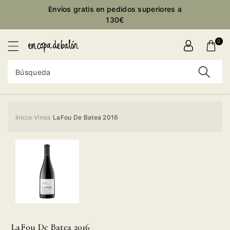
ctamente
Envíos gratis en pedidos superiores a
ontenido
130€
0
Búsqueda
Inicio
Vinos
LaFou De Batea 2016
›
›
Ir
directamente
a la
información
del producto
LaFou De Batea 2016