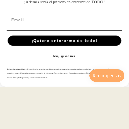
¡Además serás el primero en enterarte de TODO!
Write a review
Email
¡Quiero enterarme de todo!
Suscríbete A Nuestra Newsletter
Correo electrónico
No, gracias
Aviso de privacidad:
Al registrarte, aceptas recibir comunicaciones de nuestra parte con ofertas y promociones exclusivas sobre
nuestros vinos. Prometemos no compartir tu información con terceros. Consulta nuestra política de privacidad para más detalles
sobre cómo protegemos y utilizamos tus datos.
Tienda
Inicio
Catálogo
Buscar
Cuenta
Carrito
Atención al cliente
Categorías
Información