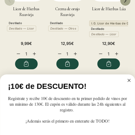
Licor de Hierbas
Crema de orujo
Licor de Hierbas Lúa
A
Ruavieja
Ruavieja
Destilado
Destilado
D
I.G. Licor de Hierbas de Galici
Destilado — Licor
Destilado — Otros
D
Destilado
Destilado — Licor
Precio
Precio
Precio
9,99€
12,95€
12,90€
habitual
habitual
habitual
Reducir
Aumentar
Reducir
Aumentar
Reducir
Aumentar
cantidad
cantidad
cantidad
cantidad
cantidad
cantidad
para
para
para
para
para
para
Licor
Licor
Licor
Licor
Licor
Licor
de
de
de
de
de
de
Reseñas de Clientes
Café
Café
Café
Café
Café
Café
¡10€ de DESCUENTO!
Ruavieja
Ruavieja
Ruavieja
Ruavieja
Ruavieja
Ruavieja
Regístrate y recibe 10€ de descuento en tu primer pedido de vinos por
Sé el primero en escribir una reseña
un mínimo de 130€. El cupón es válido durante las 24h siguientes al
registro.
Write a review
¡Además serás el primero en enterarte de TODO!