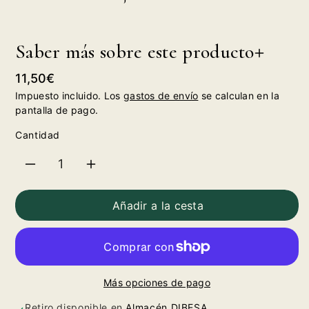
Saber más sobre este producto
Precio
11,50€
habitual
Impuesto incluido. Los
gastos de envío
se calculan en la
pantalla de pago.
Cantidad
Reducir
Aumentar
cantidad
cantidad
Añadir a la cesta
para
para
Licor
Licor
Más opciones de pago
de
de
Retiro disponible en
Almacén DIBESA