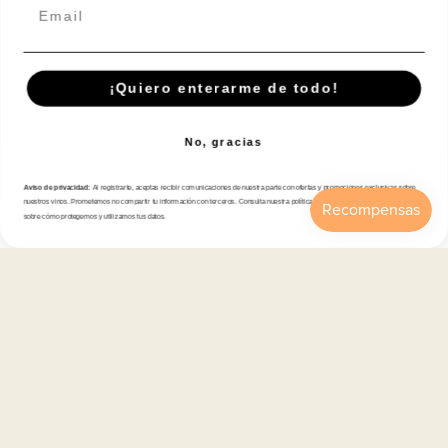
Email
Suscríbete A Nuestra Newsletter
¡Quiero enterarme de todo!
Correo electrónico
No, gracias
Tienda
Aviso de privacidad:
Al registrarte, aceptas recibir comunicaciones de nuestra parte con ofertas y promociones exclusivas sobre
nuestros vinos. Prometemos no compartir tu información con terceros. Consulta nuestra política de privacidad para más detalles
sobre cómo protegemos y utilizamos tus datos.
Atención al cliente
Inicio
Catálogo
Buscar
Cuenta
Carrito
Categorías
Información
Contacto