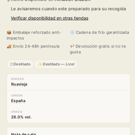
Café
Café
Le avisaremos cuando este preparado para su recogida
Ruavieja
Ruavieja
Verificar disponibilidad en otras tiendas
📦 Embalaje reforzado anti-
❄️ Cadena de frío garantizada
impactos
🚚 Envío 24-48h península
↩️ Devolución gratis si no te
gusta
Destilado
✨ Destilado — Licor
BODEGA
Ruavieja
ORIGEN
España
GRADO
26.0% vol.
Nota de cata