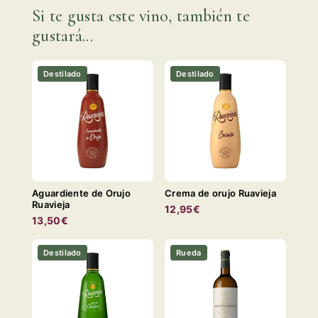
Si te gusta este vino, también te
gustará...
Destilado
Destilado
Aguardiente de Orujo
Crema de orujo Ruavieja
Ruavieja
12,95€
13,50€
Destilado
Rueda