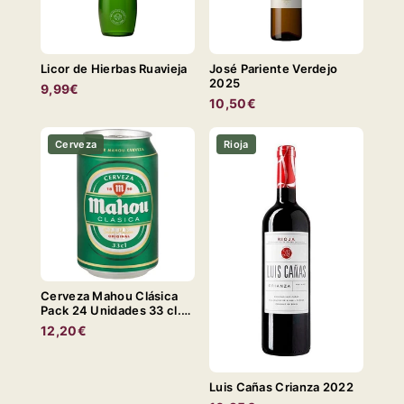
Licor de Hierbas Ruavieja
José Pariente Verdejo
2025
9,99€
10,50€
Cerveza
Rioja
Cerveza Mahou Clásica
Pack 24 Unidades 33 cl.
LATA
12,20€
Luis Cañas Crianza 2022