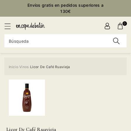
ctamente
Envíos gratis en pedidos superiores a
ontenido
130€
0
Búsqueda
Inicio
Vinos
Licor De Café Ruavieja
›
›
Ir
directamente
a la
información
del producto
Licor De Café Ruavieja