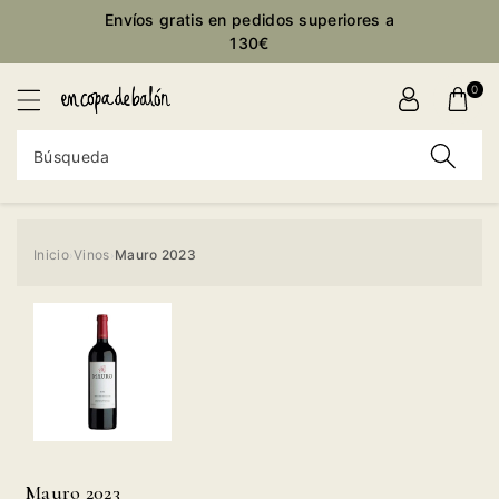
ctamente
Envíos gratis en pedidos superiores a
ontenido
130€
0
Búsqueda
Inicio
Vinos
Mauro 2023
›
›
Ir
directamente
a la
información
del producto
Mauro 2023