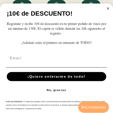
cantidad
cantidad
cantidad
cantidad
cantidad
cantidad
para
para
para
para
para
para
Mauro
Mauro
Mauro
Mauro
Mauro
Mauro
¡10€ de DESCUENTO!
2023
2023
2023
2023
2023
2023
Reseñas de Clientes
Regístrate y recibe 10€ de descuento en tu primer pedido de vinos por
un mínimo de 130€. El cupón es válido durante las 24h siguientes al
registro.
Sé el primero en escribir una reseña
¡Además serás el primero en enterarte de TODO!
Write a review
Email
¡Quiero enterarme de todo!
Suscríbete A Nuestra Newsletter
Correo electrónico
No, gracias
Aviso de privacidad:
Al registrarte, aceptas recibir comunicaciones de nuestra parte con ofertas y promociones exclusivas sobre
nuestros vinos. Prometemos no compartir tu información con terceros. Consulta nuestra política de privacidad para más detalles
sobre cómo protegemos y utilizamos tus datos.
Tienda