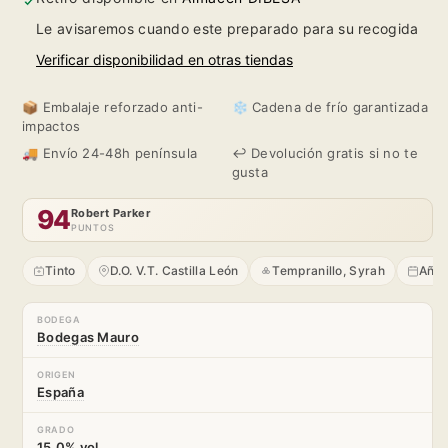
Le avisaremos cuando este preparado para su recogida
Verificar disponibilidad en otras tiendas
📦 Embalaje reforzado anti-
❄️ Cadena de frío garantizada
impactos
🚚 Envío 24-48h península
↩️ Devolución gratis si no te
gusta
94
Robert Parker
PUNTOS
Tinto
D.O. V.T. Castilla León
Tempranillo, Syrah
Aña
BODEGA
Bodegas Mauro
ORIGEN
España
GRADO
15.0% vol.