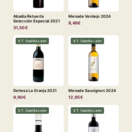
Abadía Retuerta
Menade Verdejo 2024
Selección Especial 2021
8,46€
31,50€
V.T. Castilla León
V.T. Castilla León
Dehesa La Granja 2021
Menade Sauvignon 2024
9,90€
12,95€
V.T. Castilla León
V.T. Castilla León