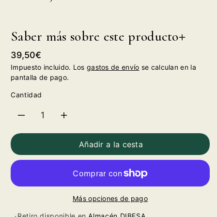
Saber más sobre este producto
Precio
39,50€
habitual
Impuesto incluido. Los
gastos de envío
se calculan en la
pantalla de pago.
Cantidad
Reducir
Aumentar
cantidad
cantidad
Añadir a la cesta
para
para
Mauro
Mauro
Más opciones de pago
2023
2023
Retiro disponible en
Almacén DIBESA