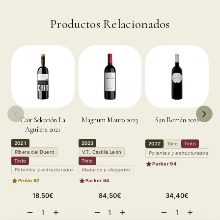
Productos Relacionados
Cair Selección La
Magnum Mauro 2023
San Román 2022
Aguilera 2021
2021
2023
2
2022
Toro
Tinto
Ribera del Duero
V.T. Castilla León
V
Potentes y estructurados
Tinto
Tinto
T
Parker 94
Potentes y estructurados
Maduros y elegantes
M
Peñín 92
Parker 94
Precio
Precio
Precio
18,50€
84,50€
34,40€
habitual
habitual
habitual
Reducir
Aumentar
Reducir
Aumentar
Reducir
Aumentar